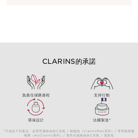
CLARINS的承諾
負責任採購過程
支持行動
環保設計
法國製造*
*不包括下列產品：晶瑩亮麗維他命C安瓶 / 剃鬚泡（ClarinsMen系列）/ 零瑕疵暗瘡
啫喱（myClarins系列）/ 透亮光感維他命C安瓶 / 潔面皂