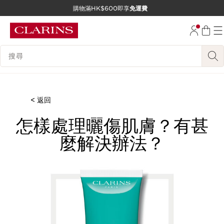
購物滿HK$600即享
免運費
跳至內容
前往頁尾
搜尋內容說明
< 返回
怎樣處理曬傷肌膚？有甚
麼解決辦法？