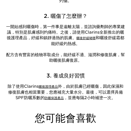
灼傷。
2. 曬傷了怎麼辦？
一開始感到曬傷時，第一件事是遠離太陽，並諮詢藥劑師的專業建
議，特別是肌膚感到灼痛時。之後，請使用Clarins全新推出的曬
後護理產品，紓緩和鎮靜過熱的肌膚。
和曬後舒緩霜都
曬後舒緩啫喱
能紓緩灼熱感。
配方含有豐富的植物萃取成分，能紓緩不適、滋潤和修復肌膚，幫
助曬後肌膚復原。
3. 養成良好習慣
除了使用Clarins
外，由於肌膚已經曬傷，因此保濕和
曬後護理產品
修復肌膚也相當重要，您應補充大量水分。最後，可以選擇具備
SPF防曬系數的
，並應每隔2小時補塗一次。
防曬保護產品
您可能會喜歡