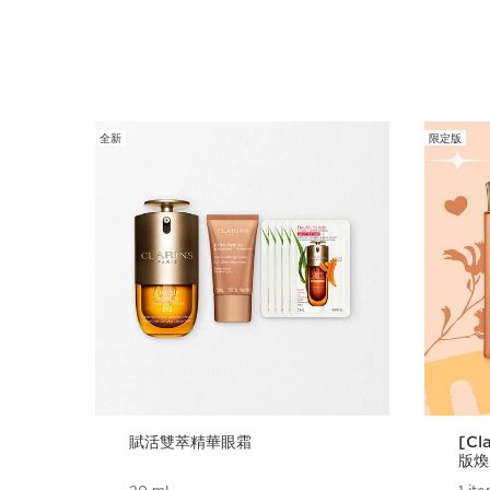
全新
限定版
跳至內容
賦活雙萃精華眼霜
[Cl
版煥