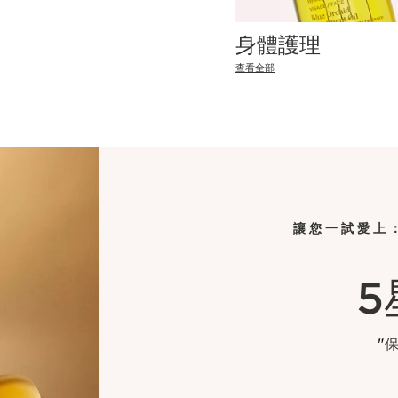
身體護理
查看全部
讓您一試愛上：
5
"