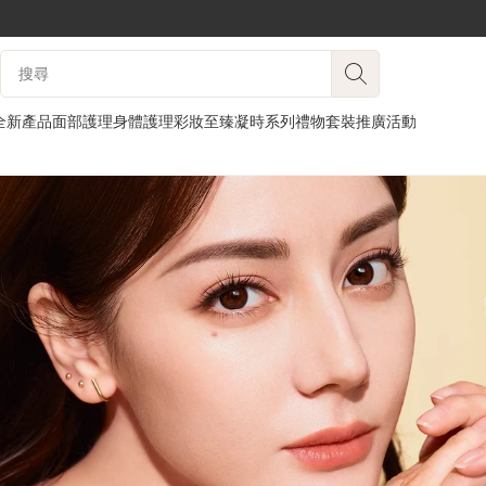
跳至內容
搜尋內容說明
前往頁尾
全新產品
面部護理
身體護理
彩妝
至臻凝時系列
禮物套裝
推廣活動