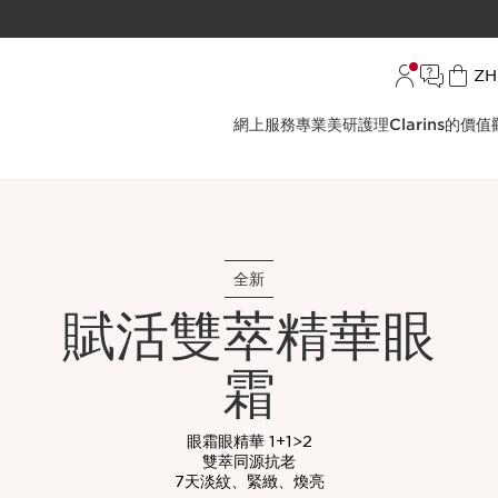
語言
ZH
網上服務
專業美研護理
Clarins的價值
全新
賦活雙萃精華眼
霜
眼霜眼精華 1+1>2
雙萃同源抗老
7天淡紋、緊緻、煥亮