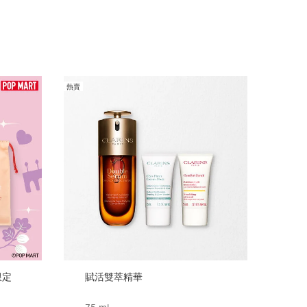
熱賣
 限定
賦活雙萃精華