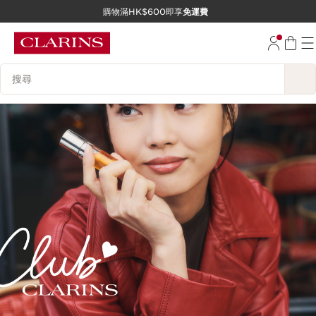
購物滿HK$600即享
免運費
跳至內容
前往頁尾
搜尋內容說明