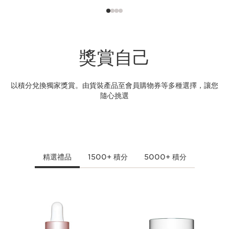
+50 積分
購買任何產品同時自備購物袋 (每年上限只可賺取150分)
獎賞自己
以積分兌換獨家獎賞。由貨裝產品至會員購物券等多種選擇，讓您
隨心挑選
+50 積分
完善生日資料
精選禮品
1500+ 積分
5000+ 積分
跳至內容
+200 積分
首次購物起60內再次購物