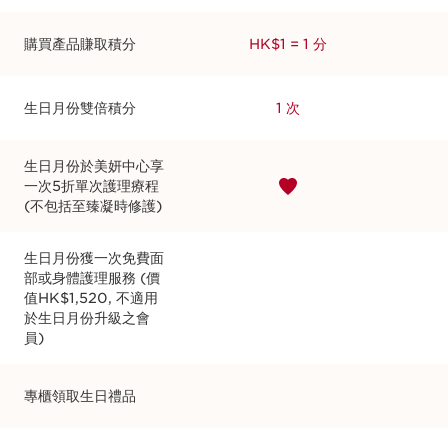
購買產品賺取積分
HK$1 = 1 分
生日月份雙倍積分
1 次
生日月份於美妍中心享
一次5折單次護理療程
(不包括至臻凝時修護)
生日月份獲一次免費面
部或身體護理服務 (價
值HK$1,520, 不適用
於生日月份升級之會
員)
專櫃領取生日禮品