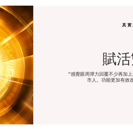
真實
賦活
“
感覺眼周彈力回覆不少再加上新
市人。功能更加有效