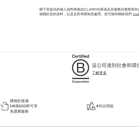
閣下所提供的個人資料將會由CLARINS香港及其服務供應商用
移關於您的資料，以及反對和限制其處理。您可隨時聯絡我們
cus
這公司達到社會和環
了解更多
購物折後滿
HK$600即可享
4件試用裝
免運費服務