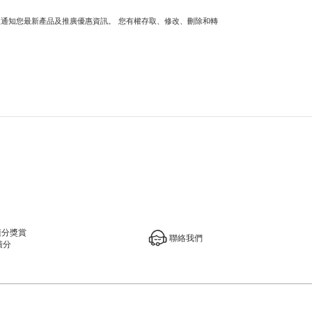
及通知您最新產品及推廣優惠資訊。 您有權存取、修改、刪除和轉
積分獎賞
聯絡我們
積分