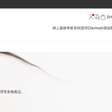
語言
ZH
網上服務
專業美研護理
Clarins的價值
理等多種產品。