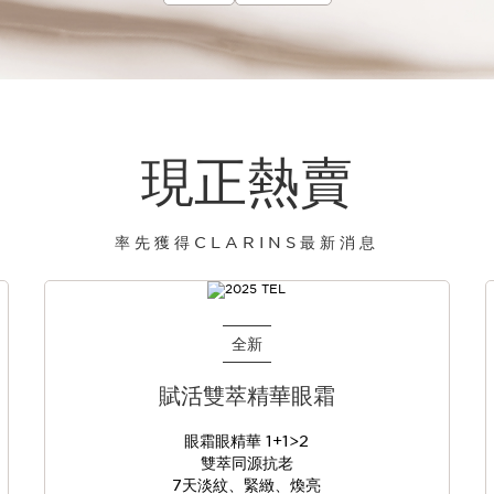
現正熱賣
率先獲得CLARINS最新消息
全新
賦活雙萃精華眼霜
眼霜眼精華 1+1>2
雙萃同源抗老
7天淡紋、緊緻、煥亮