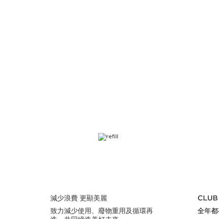
跳至內容
減少浪費 更顯美麗
CLUB
致力減少使用、廢物重用及循環再
全年都