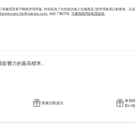
作訂單處理及客戶關係管理用途, 特別是為了向您提供個人化優惠及/或管理會員計劃會籍，以
tomercare.hk@clarins.com
, 如欲了解詳情,
可參閲我們的私隱政策
。
境影響力的最高標準。
會員
推廣活動資訊
$1=1