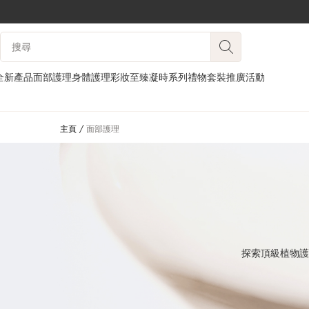
跳至內容
搜尋內容說明
前往頁尾
全新產品
面部護理
身體護理
彩妝
至臻凝時系列
禮物套裝
推廣活動
主頁
面部護理
探索頂級植物護