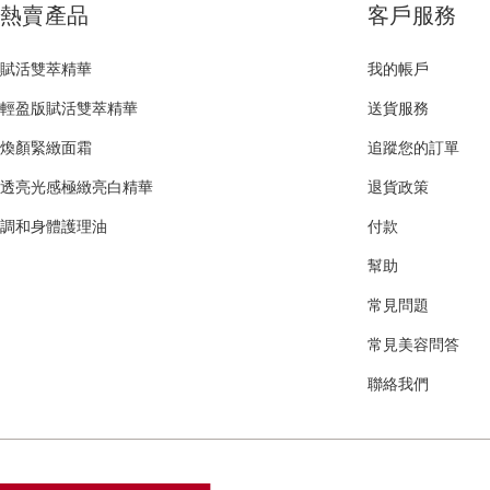
熱賣產品
客戶服務
賦活雙萃精華
我的帳戶
輕盈版賦活雙萃精華
送貨服務
煥顏緊緻面霜
追蹤您的訂單
透亮光感極緻亮白精華
退貨政策
調和身體護理油
付款
幫助
常見問題
常見美容問答
聯絡我們