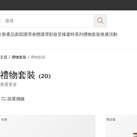
跳至內容
搜尋內容說明
前往頁尾
全新產品
面部護理
身體護理
彩妝
至臻凝時系列
禮物套裝
推廣活動
主頁
禮物套裝
禮物套裝
禮物套裝
(20)
查看更多
篩選
價錢
全新
限定版