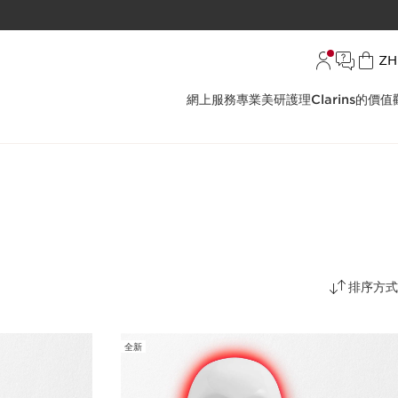
語言
ZH
網上服務
專業美研護理
Clarins的價值
排序方式
全新