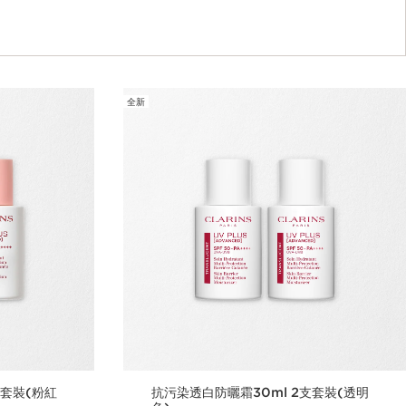
全新
支套裝(粉紅
抗污染透白防曬霜30ml 2支套裝(透明