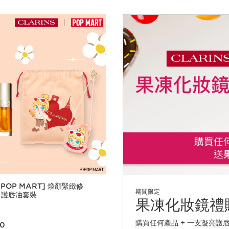
 x POP MART] 煥顏緊緻修
期間限定
 護唇油套裝
果凍化妝鏡禮
00
購買任何產品 + 一支凝亮
00