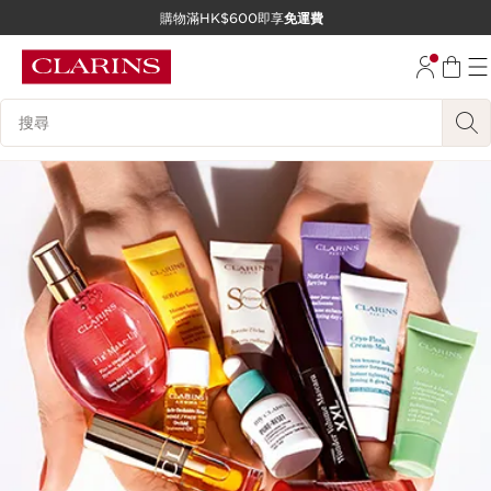
購物滿HK$600即享
免運費
跳至內容
前往頁尾
搜尋內容說明