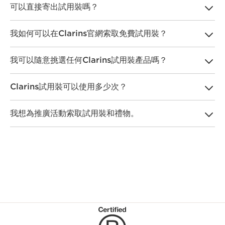
可以直接寄出試用裝嗎？
我們無法直接將試用裝郵寄給您，
我如何可以在Clarins官網索取免費試用裝？
不過，您可以透過以下方式了解我們的產品：
• Clarins的授權商家（專門店、美妍中心或專櫃）。若要尋找
當您在Clarins網站上完成購物後，點擊購物車便可以挑選最多
最就近的門店位置，
請按此處
。
我可以隨意挑選任何Clarins試用裝產品嗎？
4件免費試用裝。
• 在所有Clarins專門店內均可試用我們的產品，享受個人諮詢
服務，並找到適合您肌膚和化妝需求的體驗裝。
我們的護膚品目錄有高達120款試用裝，讓您在結帳時從中挑
Clarins試用裝可以使用多少次？
• 在Clarins官網內，當您為任何訂單結帳時，我們都會送出4
選。
選購並前往購物車
點擊以挑選試用裝
挑選4件
件免費護膚和彩妝試用裝。您可以從包含高達120多款試用裝
的護膚品目錄中挑選，供應量以實際情況為準。
Clarins試用裝的使用次數為1至5次，視乎產品而定。我們會盡
我想為推廣活動索取試用裝和禮物。
力提供份量充裕的試用裝，讓您可試用幾天並確定Clarins產品
適合您的肌膚。
很可惜，我們無法為推廣活動提供試用裝或優惠產品。所有試
用裝和禮物僅供Clarins專門店、專櫃、授權商家和
Clarins.com獨家使用。