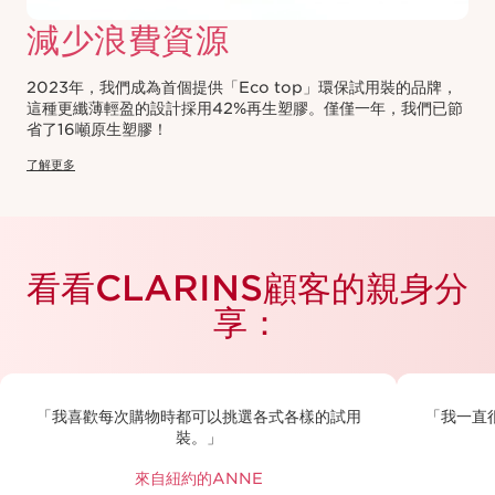
減少浪費資源
2023年，我們成為首個提供「Eco top」環保試用裝的品牌，
這種更纖薄輕盈的設計採用42%再生塑膠。僅僅一年，我們已節
省了16噸原生塑膠！
了解更多
看看CLARINS顧客的親身分
享：
「我喜歡每次購物時都可以挑選各式各樣的試用
「我一直
裝。」
來自紐約的ANNE