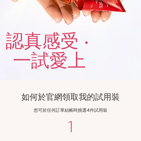
認真感受 ‧
一試愛上
如何於官網領取我的試用裝
您可於任何訂單結帳時挑選4件試用裝
1