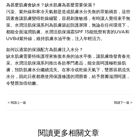
為甚麼肌膚會缺水？缺水肌膚為甚麼需要保濕？
污染、紫外線和寒冷天氣都是造成肌膚水分失衡的罪魁禍首，這些
因素會讓肌膚變得乾燥繃緊，容易刺激敏感，有時讓人覺得束手無
策。水潤活肌保濕系列為肌膚築起防護屏障，無論在任何環境下，
都能全面滋潤肌膚。水潤活肌保濕霜SPF 15能抵禦有害的UVA和
UVBd紫外線，維持肌膚水油平衡，注入年輕活力。
如何以適當的保濕配方為肌膚注入水分？
缺水肌膚需要特殊護理來恢復本身的油水平衡，讓肌膚煥發青春光
采。水潤活肌保濕系列推出各款專門產品，能全面呵護極乾燥肌
膚，預防肌膚水分繼續流失。在寒冷或乾燥天氣下，雙唇容易流失
水分，因此日夜都應使用保護修護的潤唇膏，給予唇瓣滋潤呵護，
令雙唇加倍幼嫩。
< 閱讀上一篇
閱讀下一篇 >
閱讀更多相關文章