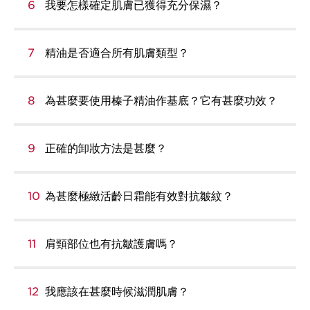
6
我要怎樣確定肌膚已獲得充分保濕？
7
精油是否適合所有肌膚類型？
8
為甚麼要使用榛子精油作基底？它有甚麼功效？
9
正確的卸妝方法是甚麼？
10
為甚麼極緻活齡日霜能有效對抗皺紋？
11
肩頸部位也有抗皺護膚嗎？
12
我應該在甚麼時候滋潤肌膚？