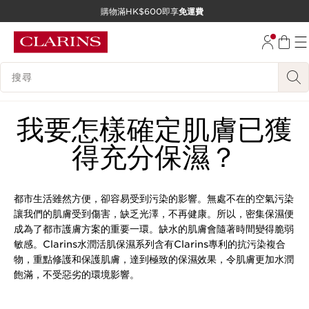
購物滿HK$600即享
免運費
跳至內容
前往頁尾
搜尋內容說明
我要怎樣確定肌膚已獲
得充分保濕？
都市生活雖然方便，卻容易受到污染的影響。無處不在的空氣污染
讓我們的肌膚受到傷害，缺乏光澤，不再健康。所以，密集保濕便
成為了都市護膚方案的重要一環。缺水的肌膚會隨著時間變得脆弱
敏感。Clarins水潤活肌保濕系列含有Clarins專利的抗污染複合
物，重點修護和保護肌膚，達到極致的保濕效果，令肌膚更加水潤
飽滿，不受惡劣的環境影響。