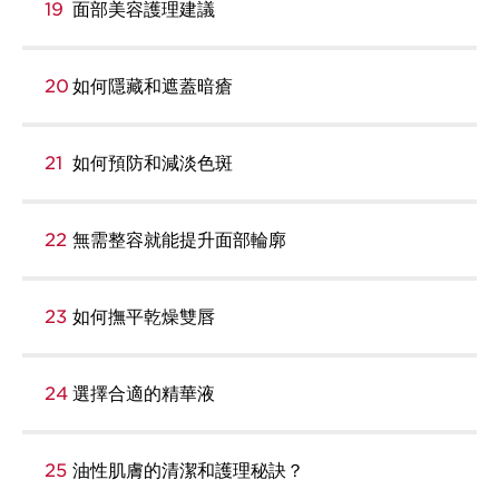
19
面部美容護理建議
20
如何隱藏和遮蓋暗瘡
21
如何預防和減淡色斑
22
無需整容就能提升面部輪廓
23
如何撫平乾燥雙唇
24
選擇合適的精華液
25
油性肌膚的清潔和護理秘訣？