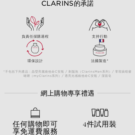
CLARINS的承諾
負責任採購過程
支持行動
環保設計
法國製造*
*不包括下列產品：晶瑩亮麗維他命C安瓶 / 剃鬚泡（ClarinsMen系列）/ 零瑕疵暗瘡
啫喱（myClarins系列）/ 透亮光感維他命C安瓶 / 潔面皂
網上購物專享禮遇
任何購物即可
4件試用裝
享免運費服務