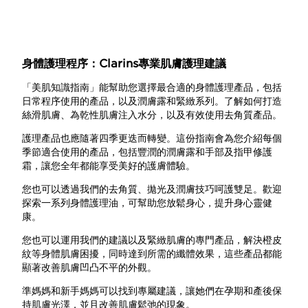
身體護理程序：Clarins專業肌膚護理建議
「美肌知識指南」能幫助您選擇最合適的身體護理產品，包括
日常程序使用的產品，以及潤膚露和緊緻系列。了解如何打造
絲滑肌膚、為乾性肌膚注入水分，以及有效使用去角質產品。
護理產品也應隨著四季更迭而轉變。這份指南會為您介紹每個
季節適合使用的產品，包括豐潤的潤膚露和手部及指甲修護
霜，讓您全年都能享受美好的護膚⁠體⁠驗。
您也可以透過我們的去角質、拋光及潤膚技巧呵護雙足。歡迎
探索一系列身體護理油，可幫助您放鬆身心，提升身心靈健
康。
您也可以運用我們的建議以及緊緻肌膚的專門產品，解決橙皮
紋等身體肌膚困擾，同時達到所需的纖體效果，這些產品都能
顯著改善肌膚凹凸不平的外觀。
準媽媽和新手媽媽可以找到專屬建議，讓她們在孕期和產後保
持肌膚光澤，並且改善肌膚鬆弛的現象。