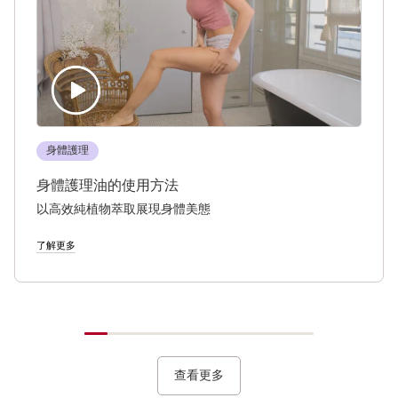
身體護理
身體護理油的使用方法
以高效純植物萃取展現身體美態
了解更多
查看更多