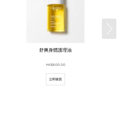
舒爽身體護理油
溫和爽膚露
HK$600.00
H
立即購買