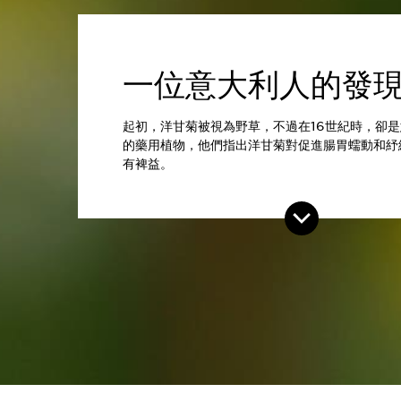
一位意大利人的發
起初，洋甘菊被視為野草，不過在16世紀時，卻
的藥用植物，他們指出洋甘菊對促進腸胃蠕動和紓
有裨益。