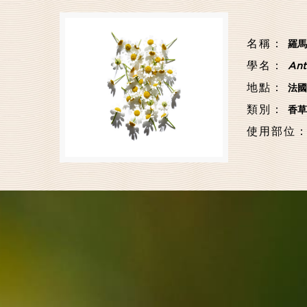
名稱：
羅馬
學名：
Ant
地點：
法國
類別：
香草
使用部位