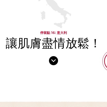
停留點
16
: 意大利
讓肌膚盡情放鬆！