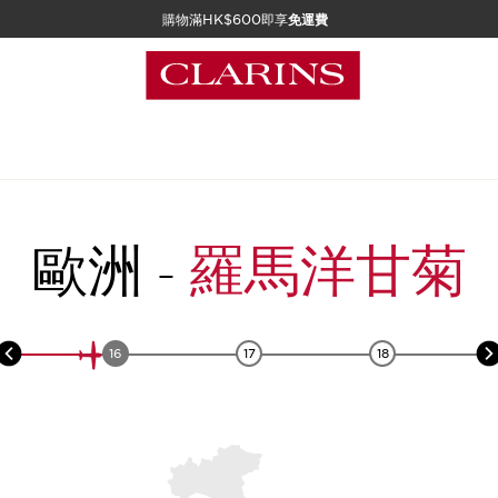
購物滿HK$600即享
免運費
歐洲
-
羅馬洋甘菊
16
17
18