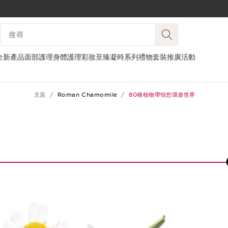
跳至內容
搜尋內容說明
前往頁尾
全新產品
面部護理
身體護理
彩妝
至臻凝時系列
禮物套裝
推廣活動
主頁
Roman Chamomile
80種植物帶領您環遊世界
12
13
14
15