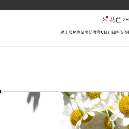
語
ZH
網上服務
專業美研護理
Clarins的價值
19
20
21
22