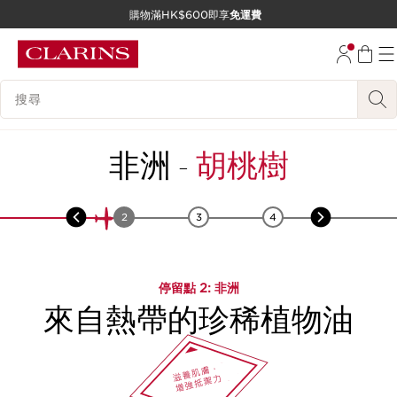
購物滿HK$600即享
免運費
跳至內容
前往頁尾
搜尋內容說明
非洲
-
胡桃樹
1
2
3
4
5
停留點
2
: 非洲
來自熱帶的珍稀植物油