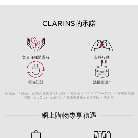
CLARINS的承諾
負責任採購過程
支持行動
環保設計
法國製造*
*不包括下列產品：晶瑩亮麗維他命C安瓶 / 剃鬚泡（ClarinsMen系列）/ 零瑕疵暗瘡
啫喱（myClarins系列）/ 透亮光感維他命C安瓶 / 潔面皂
網上購物專享禮遇