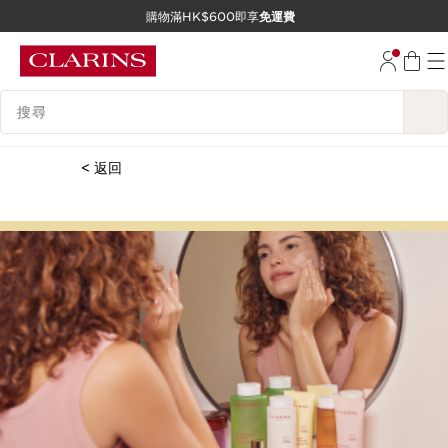
購物滿HK$600即享
免運費
跳至內容
前往頁尾
搜尋內容說明
< 返回