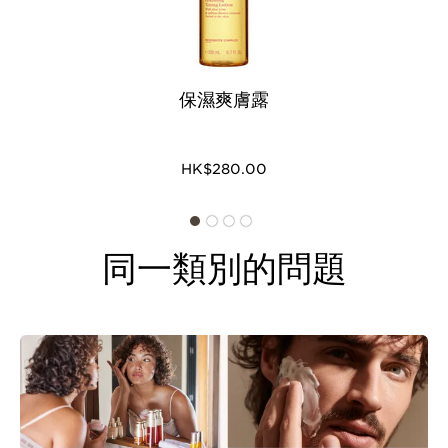
請瀏覽
Beauty School
尋找Clarins潔面技巧，按照逐步說明清
皮。
潔面部，讓您在家也能獲得做SPA一樣的享受。您也可以在家居重
複
美妍中心
使用的專業護理步驟。
要適當地去除角質，面部磨砂膏或去角質霜是不可缺少的產品。我
們的
去角質
系列為各種肌膚類型提供不同的護理，包括：
保持皮膚清潔不分年齡和肌膚類型。
保濕爽膚露
潔面的最後一步，是選擇適合您肌膚類型的
爽膚露
進行二次清潔，
賦予肌膚舒適清爽的感受。
Clarins專業建議：潔面時不要刺激肌膚。
●
溫和去角質清潔霜
，適合敏感性肌膚使用
要找出最適合您的
潔面產品
，需要先了解您的肌膚類型，以及您願
我們推出全新的植萃溫和潔面泡沫系列，給您溫和的潔面體驗。
在晚上，無論有沒有化妝，任何護膚程序的第一步都是徹底清潔肌
●
四合一磨砂潔面乳
適合任何肌膚類型使用
意在護膚程序上花費的時間。如果想快速完成潔面步驟，可以早晚
膚，清潔肌膚後才可以塗抹保濕產品或
抗老護膚品
。
使用爽膚露為肌膚作好準備，讓肌膚吸收保濕霜、抗老乳霜或抗老
●
淨化磨砂膏
，適合油性和容易出暗瘡的肌膚使用
HK$280.00
請用手指進行清潔，避免使用潔面紙巾。最好以最自然的方式潔
使用
植萃速效卸妝水
，只要一步就能清潔各種肌膚。這款卸妝水質
三款潔面泡沫分別適合
混合至油性肌膚
、
中性至乾性肌膚
以及
乾性
產品的功效。
雖然潔面是女士的每日功課，但男士也不應忽略肌膚清潔。
●
清爽磨砂膏
，適合缺水肌膚使用
面。
感輕盈，清爽如水，卸妝同時呵護肌膚。您可以使用這款卸妝水清
至敏感肌膚
使用，可以清潔不同肌膚類型。配方蘊含來自阿爾卑斯
就算睡醒之後，也需要清潔肌膚去除多餘的油脂和污垢，塑造健康
ClarinsMen清潔系列
專為男士面部、頭髮和身體而設計，配方的
●
舒緩磨砂膏
，適合乾性和敏感性肌膚使用
潔全面，包括敏感的眼部和唇部肌膚。
山脈自家種植場Domaine Clarins的植物萃取，並添加了
亮澤的肌膚。
專利成分結合了有機
野牛草
和匙羹藤的護膚功效，在幾秒之內就能
無論您使用哪一種潔面產品，清潔時請使用指尖，而且不能搓揉肌
Clarins抗污染複合物，令肌膚彷彿呼吸高山上的清新空氣，帶來
為男士肌膚注入能量，促進肌膚再生。我們建議男士早晚使用
活力
不同質感能解決不同的需求。不過，這些產品的去角質功效都能輕
膚，不但可避免皮膚變得脆弱，也可保護水脂膜。這樣做除了減少
同一類別的問題
如果您習慣使用能賦予肌膚柔軟舒適感受的潔面產品，我們推介您
無比舒適的感受。
要使肌膚充分吸收早晚護膚品及
眼霜
的天然活性成分，去除肌膚的
潔面啫喱
，這款產品適合任何年齡和肌膚類型，連敏感性肌膚也可
鬆去除角質死皮，疏通毛孔，打造乾淨細緻的肌膚。
對面部的刺激，
對地球也更友善
!最後用暖水徹底洗淨肌膚，再用
使用
植萃柔滑潔面乳
。豐潤柔滑的質感彷彿為肌膚披上一層柔滑薄
各種雜質就是不可或缺的一步。
以放心使用。
乾淨的毛巾印乾。
紗，細意呵護肌膚。潔面卸妝乳可以溫和卸除眼部和唇部這些脆弱
有機繡線菊可清潔混合至油性肌膚。有機
蘆薈
能讓中性至乾性肌膚
用後肌膚倍感柔滑舒適，透現光澤，而且能充分吸收其他護膚品的
部位的彩妝，不會留下一絲彩妝痕跡。
植萃全效潔面卸妝油
具備多
變得飽滿柔嫩。幼滑的乳木果能滋養乾性至敏感肌膚；至於具備舒
建議：要去除黑頭或瑕疵及倒生毛髮，令肌膚煥然一新，建議您使
功效。
種護膚功效，帶來高效潔淨效果。
面部護理油
專家Clarins在這種
緩功效的
洋甘菊
，可令肌膚倍感舒適。
用
磨砂潔面啫喱
。這款潔面啫喱可以產生柔軟泡沫，使用打圈方式
全新的潔面概念上引入了其
植物香氛護理
的專業經驗。這款卸妝油
在面部按摩，去角質微珠就能潔淨肌膚，去除角質死皮。
最適合使用長效持久或防水彩妝的人士，可輕易卸除濃妝。絲滑乳
植萃煥膚潔面慕斯
採用創新技術，令肌膚賦活再生，膚質更柔軟細
狀質感能滲透肌膚，帶來愉悅而截然不同的潔面體驗，您絕對會愛
緻。高效的羅望子AHA酸有助去除角質死皮，藉此清潔肌膚，洗
請立即瀏覽我們為各年齡和肌膚類型設計的
潔面系列
！
上。
走一切頑固雜質，煥發肌底光芒。