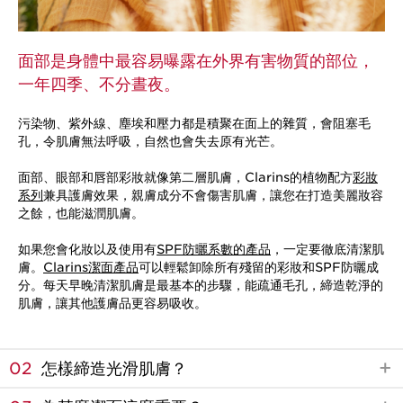
面部是身體中最容易曝露在外界有害物質的部位，
一年四季、不分晝夜。
污染物、紫外線、塵埃和壓力都是積聚在面上的雜質，會阻塞毛
孔，令肌膚無法呼吸，自然也會失去原有光芒。
面部、眼部和唇部彩妝就像第二層肌膚，Clarins的植物配方
彩妝
系列
兼具護膚效果，親膚成分不會傷害肌膚，讓您在打造美麗妝容
之餘，也能滋潤肌膚。
如果您會化妝以及使用有
SPF防曬系數的產品
，一定要徹底清潔肌
膚。
Clarins潔面產品
可以輕鬆卸除所有殘留的彩妝和SPF防曬成
分。每天早晚清潔肌膚是最基本的步驟，能疏通毛孔，締造乾淨的
肌膚，讓其他護膚品更容易吸收。
02
怎樣締造光滑肌膚？