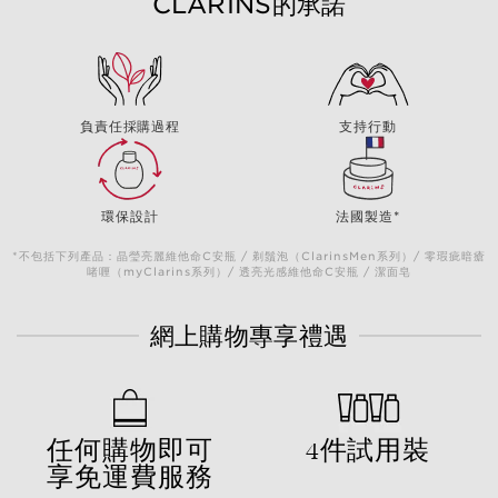
CLARINS的承諾
負責任採購過程
支持行動
環保設計
法國製造*
*不包括下列產品：晶瑩亮麗維他命C安瓶 / 剃鬚泡（ClarinsMen系列）/ 零瑕疵暗瘡
啫喱（myClarins系列）/ 透亮光感維他命C安瓶 / 潔面皂
網上購物專享禮遇
任何購物即可
4件試用裝
享免運費服務