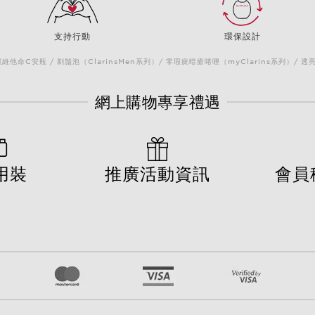
支持行動
環保設計
他命C安瓶 / 剃鬚泡（ClarinsMen系列）/ 零瑕疵暗瘡啫喱（myClarins系列）/ 透
網上購物專享禮遇
用裝
推廣活動資訊
會員