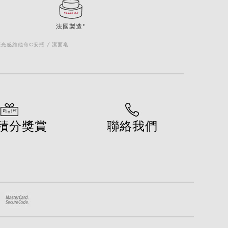
法國製造*
亮光感維他命C安瓶 / 潔面皂
積分獎賞
聯絡我們