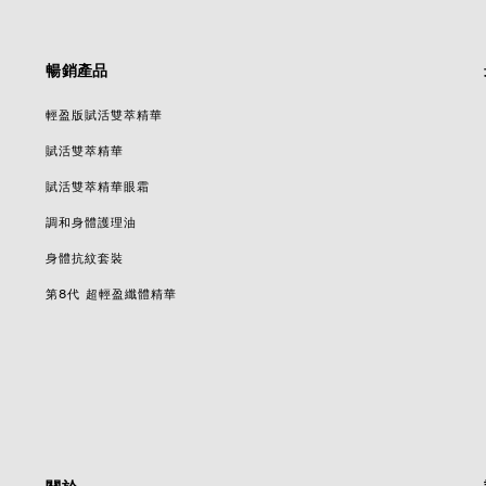
暢銷產品
輕盈版賦活雙萃精華
賦活雙萃精華
賦活雙萃精華眼霜
調和身體護理油
身體抗紋套裝
第8代 超輕盈纖體精華