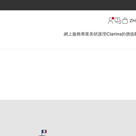
語
ZH
網上服務
專業美研護理
Clarins的價值