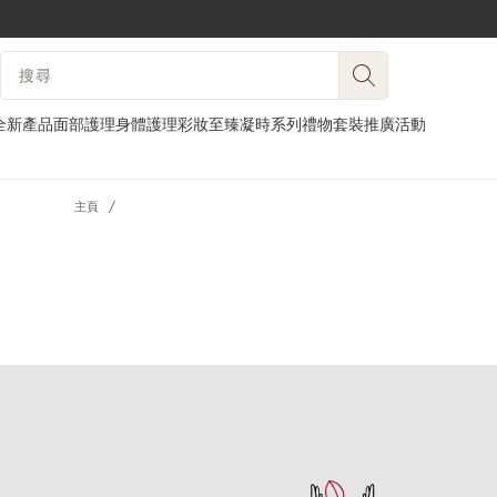
跳至內容
搜尋內容說明
前往頁尾
全新產品
面部護理
身體護理
彩妝
至臻凝時系列
禮物套裝
推廣活動
主頁