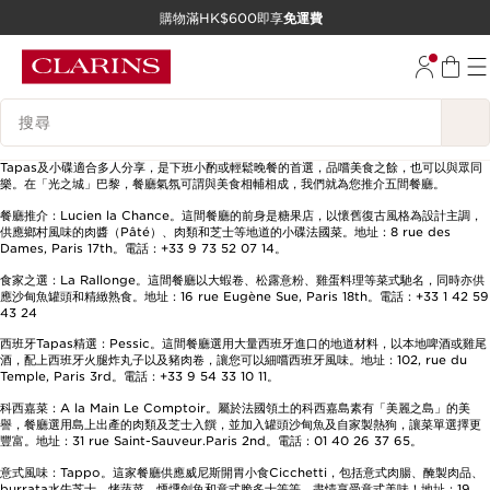
購物滿HK$600即享
免運費
跳至內容
前往頁尾
搜尋內容說明
Tapas及小碟適合多人分享，是下班小酌或輕鬆晚餐的首選，品嚐美食之餘，也可以與眾同
樂。在「光之城」巴黎，餐廳氣氛可謂與美食相輔相成，我們就為您推介五間餐廳。
餐廳推介：Lucien la Chance。這間餐廳的前身是糖果店，以懷舊復古風格為設計主調，
供應鄉村風味的肉醬（Pâté）、肉類和芝士等地道的小碟法國菜。地址：8 rue des
Dames, Paris 17th。電話：+33 9 73 52 07 14。
食家之選：La Rallonge。這間餐廳以大蝦卷、松露意粉、雞蛋料理等菜式馳名，同時亦供
應沙甸魚罐頭和精緻熟食。地址：16 rue Eugène Sue, Paris 18th。電話：+33 1 42 59
43 24
西班牙Tapas精選：Pessic。這間餐廳選用大量西班牙進口的地道材料，以本地啤酒或雞尾
酒，配上西班牙火腿炸丸子以及豬肉卷，讓您可以細嚐西班牙風味。地址：102, rue du
Temple, Paris 3rd。電話：+33 9 54 33 10 11。
科西嘉菜：A la Main Le Comptoir。屬於法國領土的科西嘉島素有「美麗之島」的美
譽，餐廳選用島上出產的肉類及芝士入饌，並加入罐頭沙甸魚及自家製熱狗，讓菜單選擇更
豐富。地址：31 rue Saint-Sauveur.Paris 2nd。電話：01 40 26 37 65。
意式風味：Tappo。這家餐廳供應威尼斯開胃小食Cicchetti，包括意式肉腸、醃製肉品、
burrata水牛芝士、烤蔬菜、煙燻劍魚和意式脆多士等等，盡情享受意式美味！地址：19