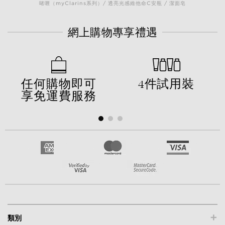
啫喱（myClarins系列）/ 透亮光感維他命C安瓶 / 潔面皂
網上購物專享禮遇
任何購物即可
4件試用裝
享免運費服務
+
類別