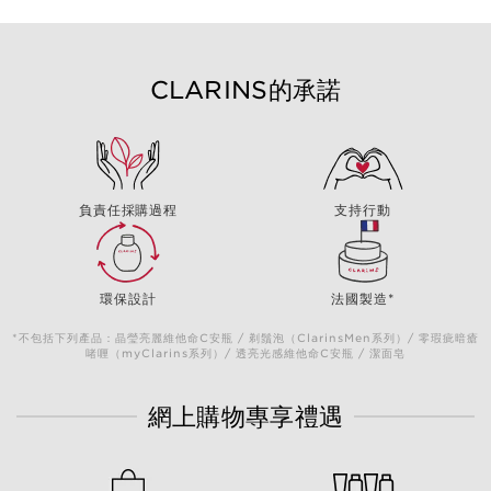
CLARINS的承諾
負責任採購過程
支持行動
環保設計
法國製造*
*不包括下列產品：晶瑩亮麗維他命C安瓶 / 剃鬚泡（ClarinsMen系列）/ 零瑕疵暗瘡
啫喱（myClarins系列）/ 透亮光感維他命C安瓶 / 潔面皂
網上購物專享禮遇