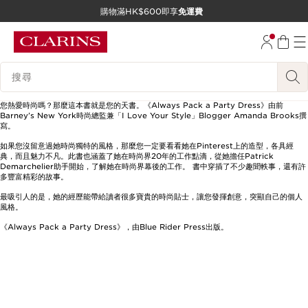
購物滿HK$600即享
免運費
跳至內容
前往頁尾
搜尋內容說明
您熱愛時尚嗎？那麼這本書就是您的天書。《Always Pack a Party Dress》由前
Barney’s New York時尚總監兼「I Love Your Style」Blogger Amanda Brooks撰
寫。
如果您沒留意過她時尚獨特的風格，那麼您一定要看看她在Pinterest上的造型，各具經
典，而且魅力不凡。此書也涵蓋了她在時尚界20年的工作點滴，從她擔任Patrick
Demarchelier助手開始，了解她在時尚界幕後的工作。 書中穿插了不少趣聞軼事，還有許
多豐富精彩的故事。
最吸引人的是，她的經歷能帶給讀者很多寶貴的時尚貼士，讓您發揮創意，突顯自己的個人
風格。
《Always Pack a Party Dress》，由Blue Rider Press出版。