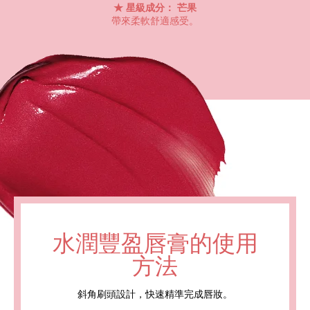
星級成分： 芒果
帶來柔軟舒適感受。
水潤豐盈唇膏的使用
方法
斜角刷頭設計，快速精準完成唇妝。