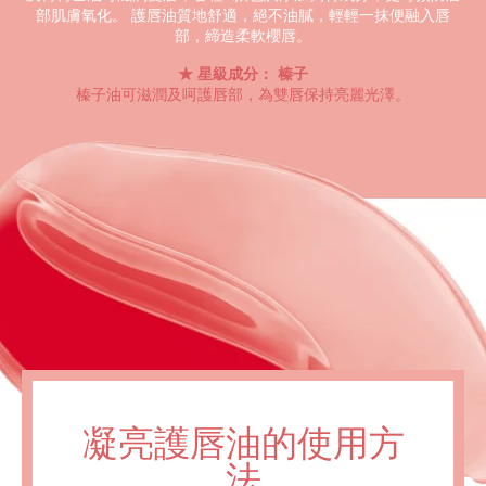
部肌膚氧化。 護唇油質地舒適，絕不油膩，輕輕一抹便融入唇
部，締造柔軟櫻唇。
星級成分： 榛子
榛子油可滋潤及呵護唇部，為雙唇保持亮麗光澤。
凝亮護唇油的使用方
法