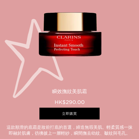
瞬效撫紋美肌霜
HK$290.00
立即購買
這款順滑的底霜是妝前打底的首選，締造無瑕美肌。輕柔質感一抹
即融於肌膚，彷彿披上一層輕紗，瞬間撫去幼紋、皺紋與毛孔。