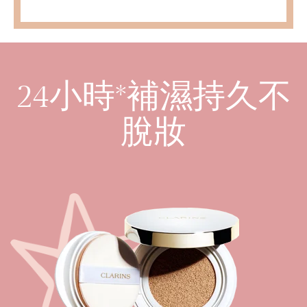
24小時*補濕持久不
脫妝