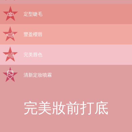
定型睫毛
豐盈櫻唇
完美唇色
清新定妝噴霧
完美妝前打底