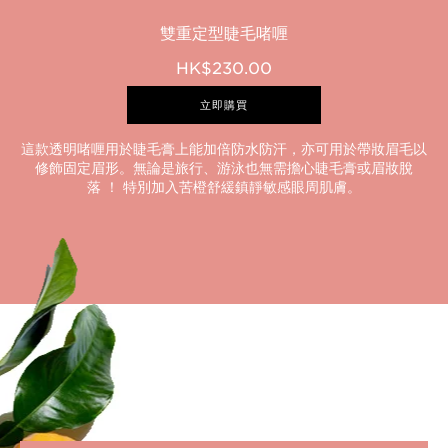
雙重定型睫毛啫喱
HK$230.00
立即購買
這款透明啫喱用於睫毛膏上能加倍防水防汗，亦可用於帶妝眉毛以
修飾固定眉形。無論是旅行、游泳也無需擔心睫毛膏或眉妝脫
落 ！ 特別加入苦橙舒緩鎮靜敏感眼周肌膚。