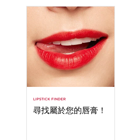
LIPSTICK FINDER
INSTAG
尋找屬於您的唇膏！
追蹤
全新I
@Cl