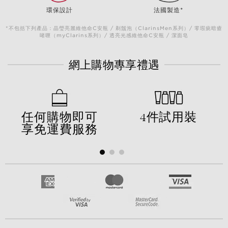
環保設計
法國製造*
*不包括下列產品：晶瑩亮麗維他命C安瓶 / 剃鬚泡（ClarinsMen系列）/ 零瑕疵暗瘡
啫喱（myClarins系列）/ 透亮光感維他命C安瓶 / 潔面皂
網上購物專享禮遇
任何購物即可
4件試用裝
享免運費服務