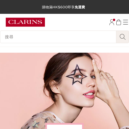
購物滿HK$600即享
免運費
跳至內容
前往頁尾
搜尋內容說明