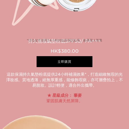
*12位女性使用24小時的臨床測試結果。效果因人而異
持久無瑕氣墊粉底SPF50/ PA+++
HK$380.00
立即購買
這款保濕持久氣墊粉底提供24小時補濕效果*，打造細緻無瑕的光
澤妝感。質地透薄，絕無厚重感，能修飾瑕疵，亦可層疊拍上，不
易脫妝。設計輕便，適合外出攜帶。
星級成分： 藜麥
鞏固肌膚天然屏障。