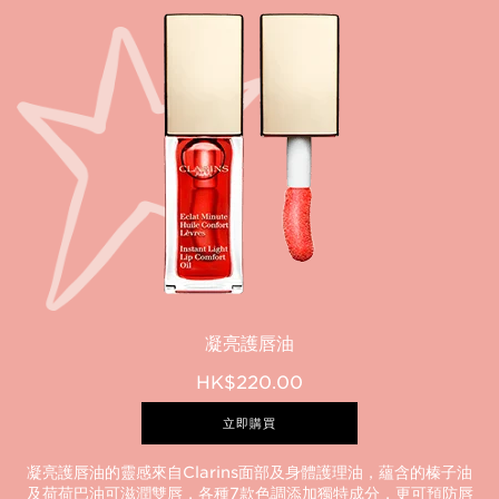
凝亮護唇油
HK$220.00
立即購買
凝亮護唇油的靈感來自Clarins面部及身體護理油，蘊含的榛子油
及荷荷巴油可滋潤雙唇，各種7款色調添加獨特成分，更可預防唇