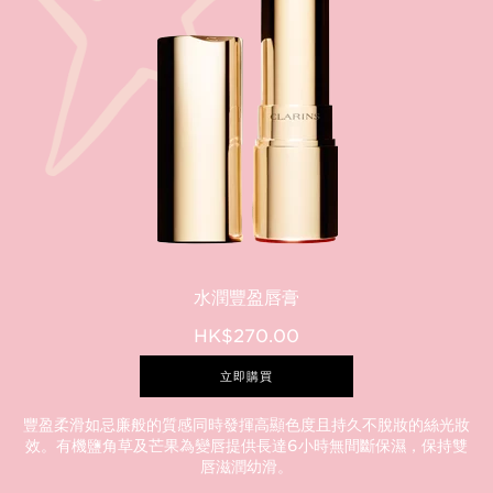
水潤豐盈唇膏
HK$270.00
立即購買
豐盈柔滑如忌廉般的質感同時發揮高顯色度且持久不脫妝的絲光妝
效。有機鹽角草及芒果為變唇提供長達6小時無間斷保濕，保持雙
唇滋潤幼滑。