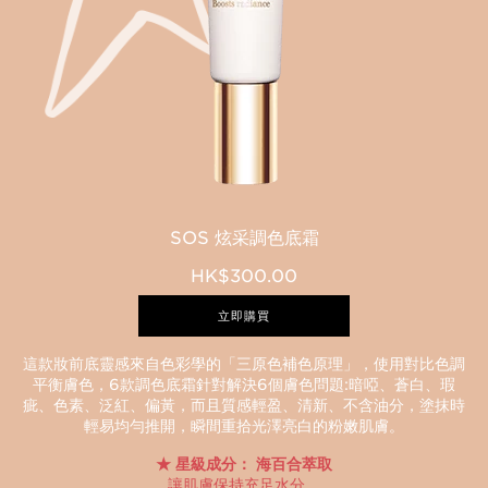
SOS 炫采調色底霜
HK$300.00
立即購買
這款妝前底靈感來自色彩學的「三原色補色原理」，使用對比色調
平衡膚色，6款調色底霜針對解決6個膚色問題:暗啞、蒼白、瑕
疵、色素、泛紅、偏黃，而且質感輕盈、清新、不含油分，塗抹時
輕易均勻推開，瞬間重拾光澤亮白的粉嫩肌膚。
星級成分： 海百合萃取
讓肌膚保持充足水分。