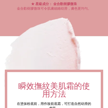
星級成分： 金合歡樹膠微珠
金合歡樹膠微珠可令肌膚細緻幼滑，膚色更均勻。
瞬效撫紋美肌霜的使
用方法
在塗抹粉底前，用作妝前底霜，可打造自然幼滑的