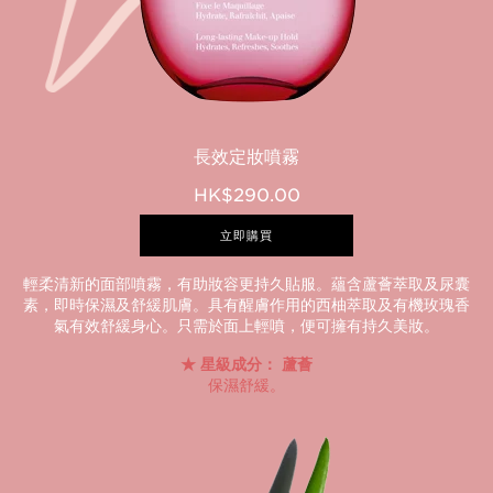
長效定妝噴霧
HK$290.00
立即購買
輕柔清新的面部噴霧，有助妝容更持久貼服。蘊含蘆薈萃取及尿囊
素，即時保濕及舒緩肌膚。具有醒膚作用的西柚萃取及有機玫瑰香
氣有效舒緩身心。只需於面上輕噴，便可擁有持久美妝。
星級成分： 蘆薈
保濕舒緩。