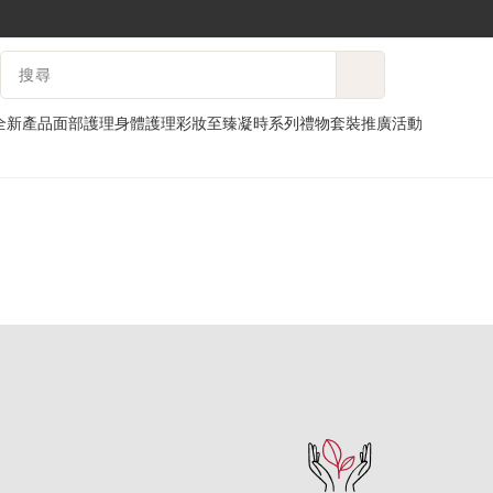
跳至內容
搜尋內容說明
前往頁尾
全新產品
面部護理
身體護理
彩妝
至臻凝時系列
禮物套裝
推廣活動
主頁