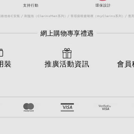
支持行動
環保設計
他命C安瓶 / 剃鬚泡（ClarinsMen系列）/ 零瑕疵暗瘡啫喱（myClarins系列）/ 透
網上購物專享禮遇
用裝
推廣活動資訊
會員