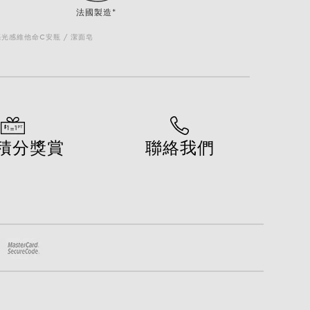
法國製造*
亮光感維他命C安瓶 / 潔面皂
積分獎賞
聯絡我們