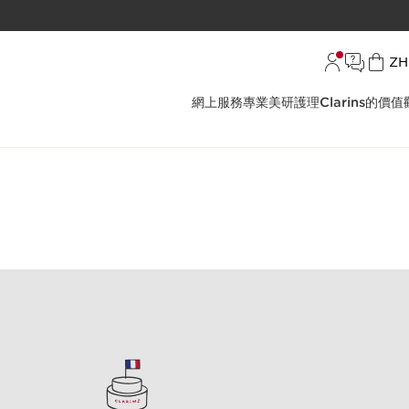
語
ZH
網上服務
專業美研護理
Clarins的價值