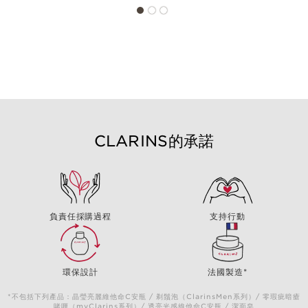
CLARINS的承諾
負責任採購過程
支持行動
環保設計
法國製造*
*不包括下列產品：晶瑩亮麗維他命C安瓶 / 剃鬚泡（ClarinsMen系列）/ 零瑕疵暗瘡
啫喱（myClarins系列）/ 透亮光感維他命C安瓶 / 潔面皂