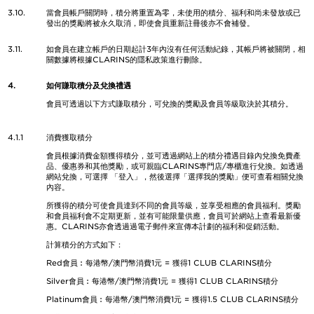
3.10.
當會員帳戶關閉時，積分將重置為零，未使用的積分、福利和尚未發放或已
發出的獎勵將被永久取消，即使會員重新註冊後亦不會補發。
3.11.
如會員在建立帳戶的日期起計3年內沒有任何活動紀錄，其帳戶將被關閉，相
關數據將根據CLARINS的隱私政策進行刪除。
4.
如何賺取積分及兌換禮遇
會員可透過以下方式賺取積分，可兌換的獎勵及會員等級取決於其積分。
4.1.1
消費獲取積分
會員根據消費金額獲得積分，並可透過網站上的積分禮遇目錄內兌換免費產
品、優惠券和其他獎勵，或可親臨CLARINS專門店/專櫃進行兌換。如透過
網站兌換，可選擇 「登入」，然後選擇「選擇我的獎勵」便可查看相關兌換
內容。
所獲得的積分可使會員達到不同的會員等級，並享受相應的會員福利。獎勵
和會員福利會不定期更新，並有可能限量供應，會員可於網站上查看最新優
惠。CLARINS亦會透過過電子郵件來宣傳本計劃的福利和促銷活動。
計算積分的方式如下：
Red會員︰每港幣/澳門幣消費1元 = 獲得1 CLUB CLARINS積分
Silver會員︰每港幣/澳門幣消費1元 = 獲得1 CLUB CLARINS積分
Platinum會員︰每港幣/澳門幣消費1元 = 獲得1.5 CLUB CLARINS積分