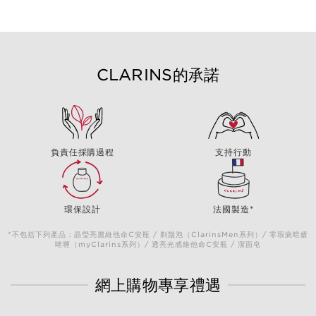
CLARINS的承諾
負責任採購過程
支持行動
環保設計
法國製造*
*不包括下列產品：晶瑩亮麗維他命C安瓶 / 剃鬚泡（ClarinsMen系列）/ 零瑕疵暗瘡
啫喱（myClarins系列）/ 透亮光感維他命C安瓶 / 潔面皂
網上購物專享禮遇