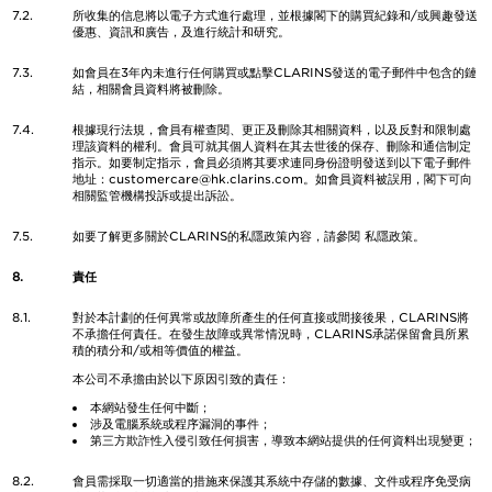
7.2.
所收集的信息將以電子方式進行處理，並根據閣下的購買紀錄和/或興趣發送
優惠、資訊和廣告，及進行統計和研究。
7.3.
如會員在3年內未進行任何購買或點擊CLARINS發送的電子郵件中包含的鏈
結，相關會員資料將被刪除。
7.4.
根據現行法規，會員有權查閱、更正及刪除其相關資料，以及反對和限制處
理該資料的權利。會員可就其個人資料在其去世後的保存、刪除和通信制定
指示。如要制定指示，會員必須將其要求連同身份證明發送到以下電子郵件
地址：customercare@hk.clarins.com。如會員資料被誤用，閣下可向
相關監管機構投訴或提出訴訟。
7.5.
如要了解更多關於CLARINS的私隱政策內容，請參閱
私隱政策。
8.
責任
8.1.
對於本計劃的任何異常或故障所產生的任何直接或間接後果，CLARINS將
不承擔任何責任。在發生故障或異常情況時，CLARINS承諾保留會員所累
積的積分和/或相等價值的權益。
本公司不承擔由於以下原因引致的責任：
本網站發生任何中斷；
涉及電腦系統或程序漏洞的事件；
第三方欺詐性入侵引致任何損害，導致本網站提供的任何資料出現變更；
8.2.
會員需採取一切適當的措施來保護其系統中存儲的數據、文件或程序免受病