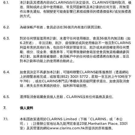
6.1.
本計劃及其禮遇內容由CLARINS自行決定提供。CLARINS可隨時取消、修
改、限制或終止當中使用條款、常見問題解答及本計劃的任何方面，而無需
作出事先通知。有關變更可能會影響已累積或獲得的禮遇價值和/或兌換禮遇
的方式。
6.2.
為確保帳戶有效，會員必須在36個月內有進行購買活動。
6.3.
對於任何懷疑濫用本計劃、未遵守任何使用條款、會員36個月內無活動（如
6.2所述）、非法活動、欺詐、虛假陳述或與使用條款不一致且對CLARINS
利益有害的其他行為，包括但不限於懷疑非法、欺詐或未經授權使用任何獎
勵、積分、現金劵、優惠券等，可能導致撤銷會籍並使會員無資格繼續參與
本計劃。如果會籍被撤銷，會員帳戶中的任何積分或禮遇將自動失效，並且
對本計劃和功能上的使用將自動終止。
6.4.
如會員決定不再參加本計劃，可隨時聯繫CLARINS顧客服務部（透過網站
上的聯繫表格完成，或致電(852) 3001 5772，星期一至五的上午10時至下
午7時），或在CLARINS專門店/專櫃向美容顧問要求退出。如會員取消會
籍，將失去所有累積的積分、福利和等級狀態。
6.5.
選擇取消會籍屬會員個人意願，CLARINS沒有任何義務及責任。
7.
個人資料
7.1.
本私隱政策適用於CLARINS Limited（下稱「CLARINS」或「本公
司」）；註冊辦公室地址為九龍灣宏泰道23號,Manhattan Place, 3301
室）及其營運的網站www.clarins.com.hk所提供的所有服務。