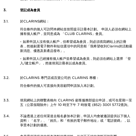
3.
登記成為會員
3.1.
於CLARINS網站：
符合條件的個人可訪問本網站並按照提示註冊本計劃。 申請人必須在網站上
擁有個人帳戶，並同意成為 「CLUB CLARINS」會員。
- 如果申請人沒有個人帳戶，但希望成為會員，則必須填寫網站上的註冊
表，然後剔選電子郵件和短信選項中的同意框「我希望收到Clarins的活動最
新消息、優惠及新產品發布」。
- 如果申請人已經擁有個人帳戶並希望成為會員，則必須在網站上選擇 「登
入/建立帳戶」，然後填寫註冊表以成為會員。
3.2.
於CLARINS 專門店或百貨公司的 CLARINS 專櫃：
符合條件的個人可直接向美容顧問申請加入本計劃。
3.3.
填寫網站上的聯繫表格向 CLARINS 顧客服務部提出申請，或可在星期一至
五（公眾假期除外）上午 10 時至下午 7 時致電 (852) 3001 5772查詢。
3.4.
不論透過上述任何渠道去報名參加本計劃，申請人均會被邀請提供以下個人
資料：「名字」、「姓氏」和「有效的電子郵件地址」或「電話號碼」，以
享受本計劃的優惠。