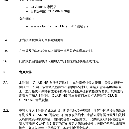
CLARINS 專門店
百貨公司的 CLARINS 專櫃
指定網站：
www.clarins.com.hk（下稱「網站」）
1.4.
指定授權實體店列表將定期更新。
1.5.
在未提及的其他銷售點之消費一律不符合參與本計劃。
1.6.
此條款及細則讓申請人在加入本計劃之前已事先獲取同意。
2.
會員資格
2.1.
本計劃由 CLARINS 自行決定提供。 本計劃僅供個人使用，每個人僅限一
個帳戶。 公司、協會或其他團體不得參與本計劃。申請人需年滿18歲或以
上，並可提供和保持有效電子郵件地址的用戶便有資格成為會員。無需進行
消費亦可加入本計劃。 CLARINS 可出於任何原因拒絕確認其 CLUB
CLARINS 會員資格。
2.2.
申請人加入本計劃並成為會員，即表示他/她已閱讀、理解並同意接受條款及
細則以及 CLARINS 可能做出任何修改的約束。申請人應細閱條款及細則以
及相關政策和常見問題，相關內容會不定期更改。 此條款及細則不會改變申
請人可能與 CLARINS 簽訂的其他協定之條款或條件，包括任何產品或服務
協定。如在法律禁止的情況下，本計劃會視之無效。