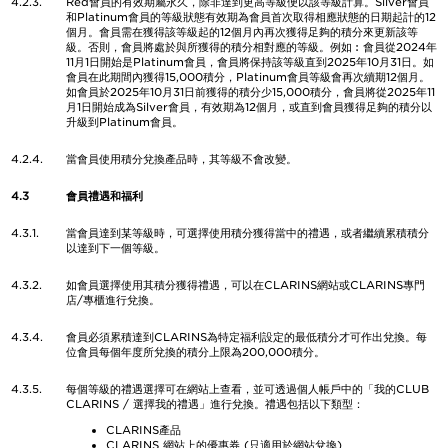
4.2.3.
Red會員的有效期屬永久，除非達到更高等級便以該等級計算。Silver會員
和Platinum會員的等級狀態有效期為會員首次取得相應狀態的日期起計的12
個月。會員需在獲得該等級起的12個月內再次獲得足夠的積分來更新該等
級。否則，會員將處於與所獲得的積分相對應的等級。例如︰會員從2024年
11月1日開始是Platinum會員，會員將保持該等級直到2025年10月31日。如
會員在此期間內獲得15,000積分，Platinum會員等級會再次續期12個月。
如會員於2025年10月31日前獲得的積分少15,000積分，會員將從2025年11
月1日開始成為Silver會員，有效期為12個月，或直到會員獲得足夠的積分以
升級到Platinum會員。
4.2.4.
當會員使用積分兌換產品時，其等級不會改變。
4.3
會員禮遇和福利
4.3.1.
當會員達到某等級時，可選擇使用積分獲得當中的禮遇，或者繼續累積積分
以達到下一個等級。
4.3.2.
如會員選擇使用其積分獲得禮遇，可以在CLARINS網站或CLARINS專門
店/專櫃進行兌換。
4.3.4.
會員必須累積達到CLARINS為特定福利設定的最低積分才可作出兌換。每
位會員每個年度所兌換的積分上限為200,000積分。
4.3.5.
每個等級的禮遇選擇可在網站上查看，並可透過個人帳戶中的「我的CLUB
CLARINS / 選擇我的禮遇」進行兌換。禮遇包括以下類型：
CLARINS產品
CLARINS 網站上的優惠券 (只適用於網站兌換)