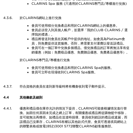
CLARINS Spa 服務 (只適用於CLARINS專門店/專櫃進行兌換)
4.3.6.
於CLARINS網站上進行兌換
會員可使用積分兌換產品和用於CLARINS網站上的優惠券。
會員必須登入到其個人帳戶，並選擇「我的CLUB CLARINS / 選
擇我的禮遇」。
禮品將發送到會員在其帳戶中提供的地址。如會員為Platinum會
員，則免費提供送貨服務。否則，將需要支付運費以發送該禮品。
會員可在一個訂單中兌換多個禮品。僅兌換禮品的訂單將無法享有促
銷優惠（例如︰免費樣品優惠、免費贈品優惠、免費產品優惠等）。
於CLARINS專門店/專櫃進行兌換
會員可使用積分兌換產品和用於CLARINS Spa的服務。
會員可立即在現場收到CLARINS Spa服務。
4.3.7.
符合資格的會員在達到新等級時將有機會收到電子郵件提示。
4.4
其他條款及細則
4.4.1.
優惠和禮品僅在庫存允許的情況下提供，CLARINS可能會根據情況進行替
換。如因任何原因未完成之網上訂單，有關優惠或禮品將從購物籃中移除，
並可能無法再獲得。如禮品在送達時損壞、會員收到錯誤的禮品或遺漏，而
該禮品已沒庫存，CLARINS有權以其他款式代替。會員可透過填寫網站上
的聯繫表格或致電(852)3001 5772聯繫CLARINS顧客服務部。