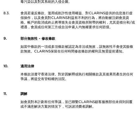
毒污染以及對其系統的入侵企圖。
8.3.
會員若違反條款、濫用或欺詐性使用權益、對CLARINS提供的信息進行虛
假操作，以及會員對CLARINS利益有不利的行為，將自動被注銷會員資
格。帳戶的取消或終止將導致失去會員資格所附帶的權利，尤其是積分和/或
禮遇，會員或任何第三方或合法申索人均無權要求任何賠償。
9.
部分無效性 - 修改條款
如當中條款的一項或多項條款被認定為非法或無效，該無效性不會使其餘條
款無效。CLARINS保留在任何時間修改條款的權利且無需提前通知。
10.
適用法律
本條款須遵守香港法律。對於因解釋或執行相關條款及其後果而產生的任何
爭議，將提交有管轄權的法院。
11.
調解
如會員對本計劃有任何爭議，並已聯繫CLARINS顧客服務部但未得到回覆
或不滿意解決方案的情況下，可訴諸消費者調解。