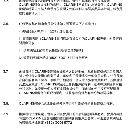
3.5.
會員需保證提供的所有資料的準確性。任何不正確的資料可能影響
CLARINS對會員福利的處理， CLARINS不會對此承擔責任。CLARINS
保留隨時要求申請人出示身份證明文件的權利以確認其參與本計劃，特別是
在同名的情況下。
3.6.
任何更改都必須由會員盡快通知，可透過以下方式進行︰
i. 網站的個人帳戶下「登錄」進行更改
ii. 實體銷售點（CLARINS專門店及百貨公司的CLARINS專櫃）向美容顧
問提出更改
iii. 填寫網站上的聯繫表格並列明需更改的資料
iv. 致電顧客服務熱線(852) 3001 5772進行更改
3.7.
會員資格自CLARINS確認會員表格之日起生效。此會員資格是記名及個人
制，僅供個人使用非商業用途。每位客戶只能擁有一個會員資格，並且只能
在自己的名字下擁有一個帳戶。如發現一個人擁有多個會員帳戶，並懷疑涉
及濫用及欺詐，CLARINS保留終止會員帳戶的權利，這將導致刪除所有積
分和福利。如發現一個人擁有多個會員帳戶，而會員的使用沒有可疑情況，
CLARINS保留合併帳戶的權利，這將導致合併所有積分和相關福利。
3.8.
CLARINS保留拒絕或終止任何不符合本計劃條件的會員資格之權利。
3.9.
根據現行法律規定，會籍規則在會員註冊本計劃後無限期有效。會員有權隨
時通知CLARINS顧客服務部提出關閉會員帳戶之要求，可透過填寫網站上
的聯繫表格或致電 (852) 3001 5772