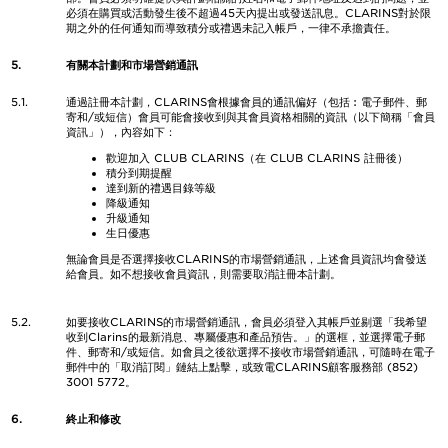
必須在購買或活動發生後不超過45天內提出或發送訊息。CLARINS對於限
期之外的任何通知而導致積分或禮遇未記入帳戶，一律不承擔責任。
5.
有關本計劃和市場營銷通訊
5.1.
通過註冊本計劃，CLARINS會根據會員的通訊偏好（包括︰電子郵件、郵
寄和/或短信）會員可能會接收到與其會員資格相關的資訊（以下簡稱「會員
資訊」），內容如下：
歡迎加入 CLUB CLARINS（在 CLUB CLARINS 註冊後）
積分到期提醒
達到新的禮遇目錄等級
降級通知
升級通知
生日優惠
無論會員是否選擇接收CLARINS的市場營銷通訊，上述會員資訊均會發送
給會員。如不想接收會員資訊，則需要取消註冊本計劃。
5.2.
如要接收CLARINS的市場營銷通訊，會員必須登入其帳戶並剔選「我希望
收到Clarins的最新消息、專屬優惠和產品預告。」的選框，並選擇電子郵
件、郵寄和/或短信。如會員之後欲選擇不接收市場營銷通訊，可隨時在電子
郵件中的「取消訂閱」鏈結上點擊，或致電CLARINS顧客服務部 (852)
3001 5772。
6.
終止和修改