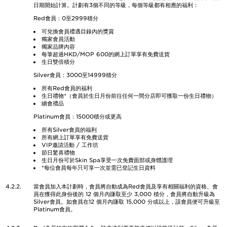
日期開始計算。計劃有3個不同的等級，每個等級都有相應的福利：
Red會員：0至2999積分
可兌換會員禮遇目錄內的獎賞
獨家會員活動
獨家品牌內容
每筆超過HKD/MOP 600的網上訂單享有免費送貨
生日雙倍積分
Silver會員：3000至14999積分
所有Red會員的福利
生日禮物*（會員於生日月份前往任何一間分店即可獲取一份生日禮物）
續會禮品
Platinum會員：15000積分或更高
所有Silver會員的福利
所有網上訂單享有免費送貨
VIP邀請活動 / 工作坊
節日驚喜禮物
生日月份可於Skin Spa享受一次免費面部或身體護理
*每位會員每年只可享一次並需已登記生日資料
4.2.2.
當會員加入本計劃時，會員將自動成為Red會員及享有相關福利的資格。會
員在獲得此身份後的 12 個月內賺取至少 3,000 積分，會員將自動升級為
Silver會員。如會員在12 個月內賺取 15,000 分或以上，該會員便可升級至
Platinum會員。