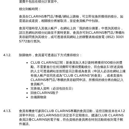
運費不包括在積分計算當中。
積分到帳時間：
會員在CLARINS專門店/專櫃/網站上購物，可立即兌換所獲得的積分。如
需退款或退貨，相關積分將被取消，並從會員帳戶中扣除。
會員可隨時登入其個人帳戶，在網站上的「我的積分摘要」中查詢其積分，
請注意網站的積分紀錄並不實時更新。會員亦可到CLARINS專門店/專櫃向
美容顧問查詢其積分，或可透過填寫網站上的聯繫表格或致電 (852) 3001
5772進行查詢。
4.1.2.
除購物外，會員還可透過以下方式獲得積分：
CLUB CLARINS訂閱：新會員加入本計劃時將獲得100積分的獎
勵。不需要進行任何消費即可獲得獎勵積分。符合條款3.1所述資格
的人士可透過網站並按照提示註冊成為會員（申請人必須在網站上擁
有個人帳戶並同意成為“CLUB CLARINS”的會員），或者直接向
CLARINS專門店/專櫃的美容顧問申請。所獲得的積分將自動記入
會員帳戶。
完善個人資料（必須包括生日）
回收CLARINS瓶子
自備購物袋
4.1.3.
會員有機會可參與CLUB CLARINS專屬的會員活動，這些活動並未在4.1.2
清單中列出，由CLARINS自行決定並不定期推出。建議CLUB CLARINS
會員註冊CLARINS的電子報，符合資格的會員將在特別活動前收到電子郵
件邀請。