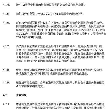
4.1.4.
於4.1.2清單中列出的部分項目所獲得之積分設有每年上限。
4.1.5.
如對積分有爭議，一切以CLARINS數據庫中的紀錄作準。
4.1.6.
所有積分在購買日起計12個月內有效。會員可在積分到期前隨時使用積分。
與非購物相關的積分在最後一次購買起計的12個月內也有效，會員無法要求
延長積分有效期。例如︰如果會員最後一次購買是在2022年3月15日，之後
在2022年11月1日透過非購買而獲得積分（例如完善個人資料），該積分將在
2023年3月31日到期。
4.1.7.
為了讓會員的購買和進行的活動符合本計劃的條件，會員必須註冊本計劃，
並且（1）在購買時或提交符合資格的收據時，必須登入到其帳戶；或（2）
對於非購買相關的積分，需提供其會員身份識別（即會員在計劃中註冊的電
子郵件地址）。如因任何原因而終止會員資格，及後會員再註冊新帳戶，會
員在註冊新帳戶之前的任何購買將不符合積分資格。
4.1.8.
會員在機場店舖或免稅店或非授權零售商進行的購買將不獲得積分或福利。
香港及澳門以外的專門店/專櫃所購買的商品也不符合此計劃。
4.1.9.
積分沒有現金價值，亦不能過戶到其他會員帳戶，只能在本計劃內兌換指定
產品或服務或相關獎賞。
4.2.
會員等級
4.2.1.
本計劃之會員等級是基於會員在符合資格的購買和符合條件的活動中所獲得
的積分而定，計算基準為積分存入起計12 個月，從會員註冊或達到新等級的