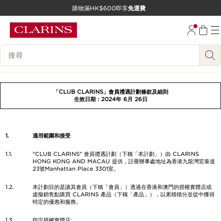
購物滿HK$600即享
免運費
跳至內容
前往頁尾
搜尋內容說明
「CLUB CLARINS」會員禮遇計劃條款及細則
生效日期：2024年 6月 26日
1.
適用範圍和接受
1.1.
"CLUB CLARINS" 會員禮遇計劃（下稱「本計劃」）由 CLARINS
HONG KONG AND MACAU 提供，註冊辦事處地址為香港九龍灣宏泰道
23號Manhattan Place 3301室。
1.2.
本計劃目的是讓其會員（下稱「會員」）透過在香港和澳門的授權實體店或
虛擬銷售點購買 CLARINS 產品（下稱「產品」），以累積積分並從中獲得
特定的優惠和服務。
1.3.
指定授權實體店: