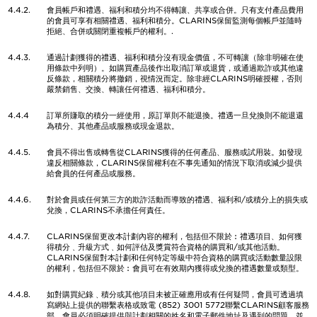
4.4.2.
會員帳戶和禮遇、福利和積分均不得轉讓、共享或合併。只有支付產品費用
的會員可享有相關禮遇、福利和積分。CLARINS保留監測每個帳戶並隨時
拒絕、合併或關閉重複帳戶的權利。.
4.4.3.
通過計劃獲得的禮遇、福利和積分沒有現金價值，不可轉讓（除非明確在使
用條款中列明）。如購買產品後作出取消訂單或退貨，或通過欺詐或其他違
反條款，相關積分將撤銷，視情況而定。除非經CLARINS明確授權，否則
嚴禁銷售、交換、轉讓任何禮遇、福利和積分。
4.4.4
訂單所賺取的積分一經使用，原訂單則不能退換。禮遇一旦兌換則不能退還
為積分、其他產品或服務或現金退款。
4.4.5.
會員不得出售或轉售從CLARINS獲得的任何產品、服務或試用裝。如發現
違反相關條款，CLARINS保留權利在不事先通知的情況下取消或減少提供
給會員的任何產品或服務。
4.4.6.
對於會員或任何第三方的欺詐活動而導致的禮遇、福利和/或積分上的損失或
兌換，CLARINS不承擔任何責任。
4.4.7.
CLARINS保留更改本計劃內容的權利，包括但不限於︰禮遇項目、如何獲
得積分﹑升級方式﹑如何評估及獎賞符合資格的購買和/或其他活動。
CLARINS保留對本計劃和任何特定等級中符合資格的購買或活動數量設限
的權利，包括但不限於︰會員可在有效期內獲得或兌換的禮遇數量或類型。
4.4.8.
如對購買紀錄﹑積分或其他項目未被正確應用或有任何疑問，會員可透過填
寫網站上提供的聯繫表格或致電 (852) 3001 5772聯繫CLARINS顧客服務
部。會員必須明確提供與計劃相關的姓名和電子郵件地址及遇到的問題，並