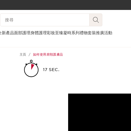
跳至內容
搜尋內容說明
前往頁尾
全新產品
面部護理
身體護理
彩妝
至臻凝時系列
禮物套裝
推廣活動
主頁
如何使用肩頸護膚品
17 SEC.