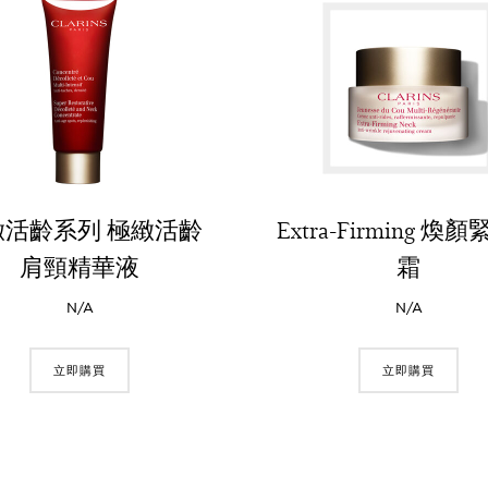
緻活齡系列 極緻活齡
Extra-Firming 煥
肩頸精華液
霜
N/A
N/A
立即購買
立即購買