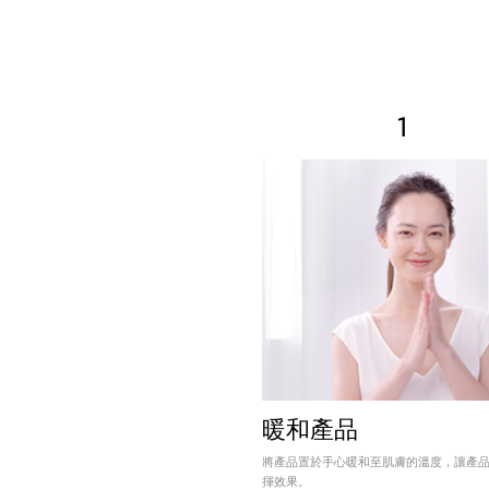
1
暖和產品
將產品置於手心暖和至肌膚的溫度，讓產
揮效果。