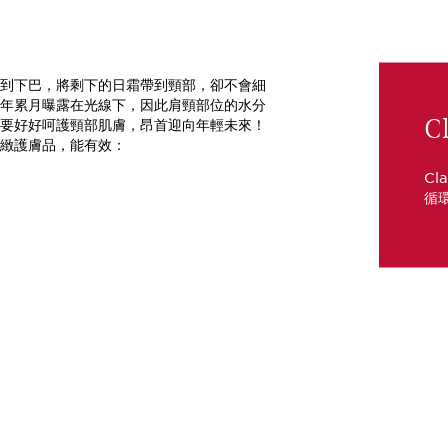
到下巴，將剩下的日霜帶到頸部，卻不會細
年累月曝露在光線下，因此肩頸部位的水分
Cl
要好好呵護頸部肌膚，昂首迎向年輕未來！
緻護膚品，能有效：
Cl
循