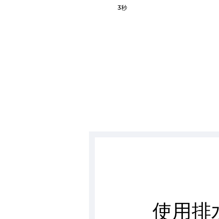
3秒
使用排