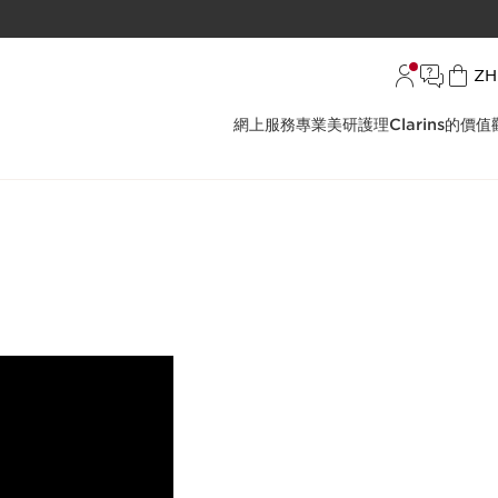
語
ZH
網上服務
專業美研護理
Clarins的價值