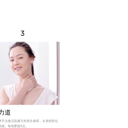
3
力道
摩手法激活肌膚天然再生循環，令肩頸部位
緊緻。每側重複5次。