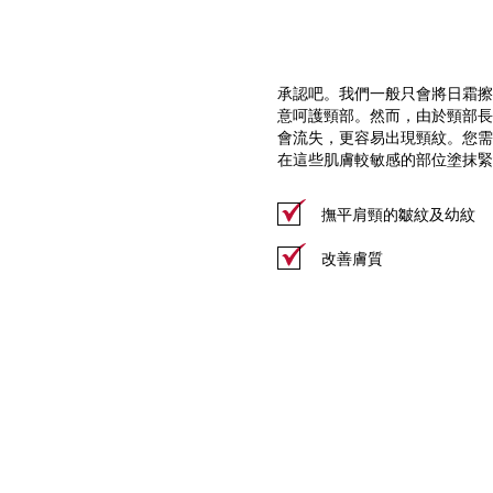
承認吧。我們一般只會將日霜擦
意呵護頸部。然而，由於頸部長
會流失，更容易出現頸紋。您需
在這些肌膚較敏感的部位塗抹緊
撫平肩頸的皺紋及幼紋
改善膚質