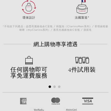
環保設計
法國製造*
*不包括下列產品：晶瑩亮麗維他命C安瓶 / 剃鬚泡（ClarinsMen系列）/ 零瑕疵暗瘡
啫喱（myClarins系列）/ 透亮光感維他命C安瓶 / 潔面皂
網上購物專享禮遇
任何購物即可
4件試用裝
享免運費服務