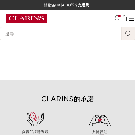
購物滿HK$600即享
免運費
跳至內容
前往頁尾
搜尋內容說明
CLARINS的承諾
負責任採購過程
支持行動