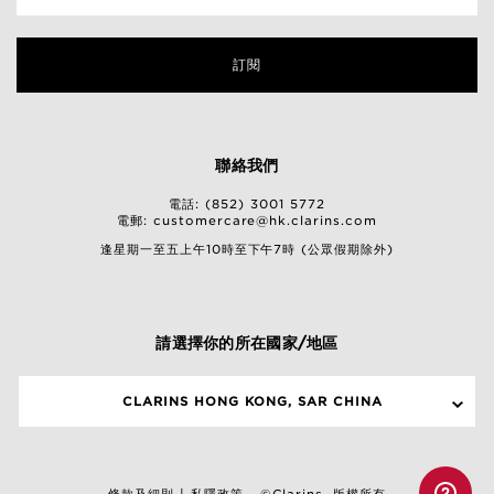
訂閱
聯絡我們
電話: (852) 3001 5772
電郵:
customercare@hk.clarins.com
逢星期一至五上午10時至下午7時 (公眾假期除外)
請選擇你的所在國家/地區
CLARINS HONG KONG, SAR CHINA
條款及細則
私隱政策
©Clarins. 版權所有