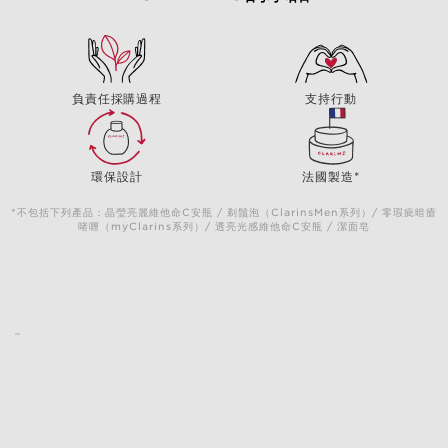
負責任採購過程
支持行動
環保設計
法國製造*
*不包括下列產品：晶瑩亮麗維他命C安瓶 / 剃鬚泡（ClarinsMen系列）/ 零瑕疵暗瘡
啫喱（myClarins系列）/ 透亮光感維他命C安瓶 / 潔面皂