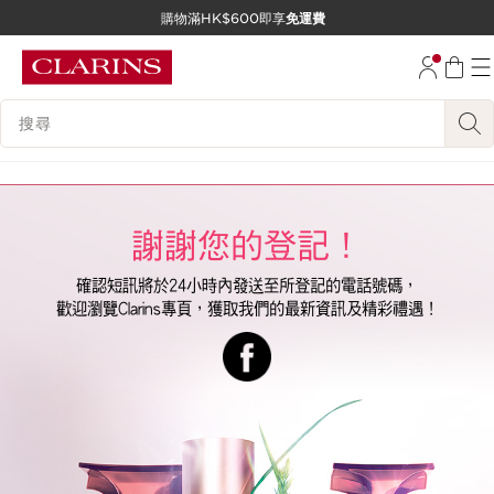
購物滿HK$600即享
免運費
跳至內容
前往頁尾
搜尋內容說明
謝謝您的登記！
確認短訊將於24小時內發送至所登記的電話號碼，
歡迎瀏覽Clarins專頁，獲取我們的最新資訊及精彩禮遇！