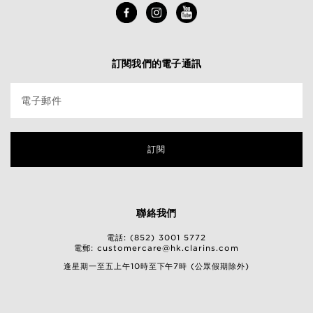
訂閱我們的電子通訊
電子郵件
訂閱
聯絡我們
電話: (852) 3001 5772
電郵:
customercare@hk.clarins.com
逢星期一至五上午10時至下午7時 (公眾假期除外)