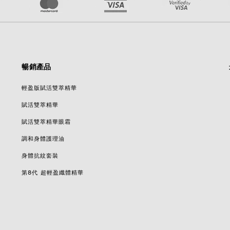
暢銷產品
輕盈版賦活雙萃精華
賦活雙萃精華
賦活雙萃精華眼霜
調和身體護理油
身體抗紋套裝
第8代 超輕盈纖體精華