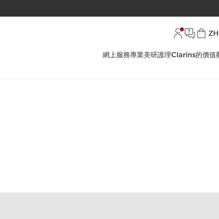
語
ZH
網上服務
專業美研護理
Clarins的價值