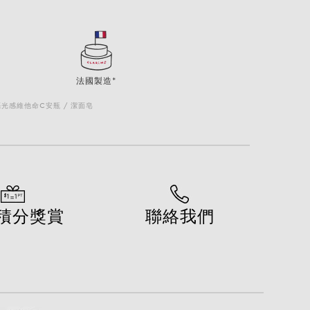
法國製造*
亮光感維他命C安瓶 / 潔面皂
積分獎賞
聯絡我們