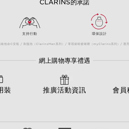
CLARINS的承諾
支持行動
環保設計
他命C安瓶 / 剃鬚泡（ClarinsMen系列）/ 零瑕疵暗瘡啫喱（myClarins系列）/ 透
網上購物專享禮遇
用裝
推廣活動資訊
會員