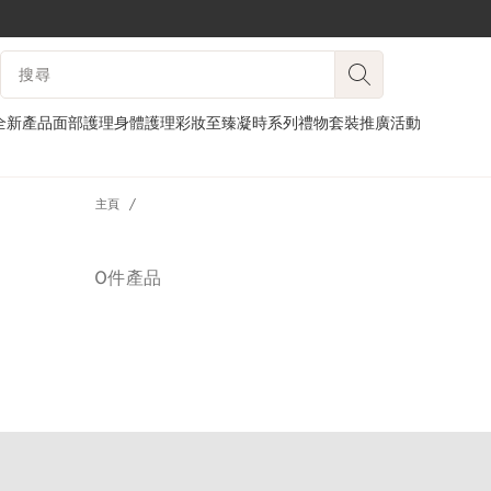
跳至內容
搜尋內容說明
前往頁尾
全新產品
面部護理
身體護理
彩妝
至臻凝時系列
禮物套裝
推廣活動
主頁
0件產品