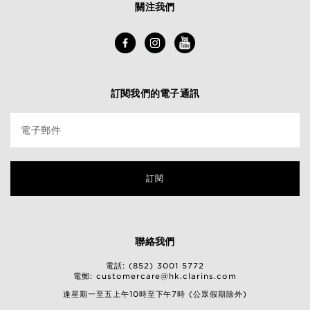
關注我們
訂閱我們的電子通訊
電子郵件
訂閱
聯絡我們
電話: (852) 3001 5772
電郵:
customercare@hk.clarins.com
逢星期一至五上午10時至下午7時 (公眾假期除外)