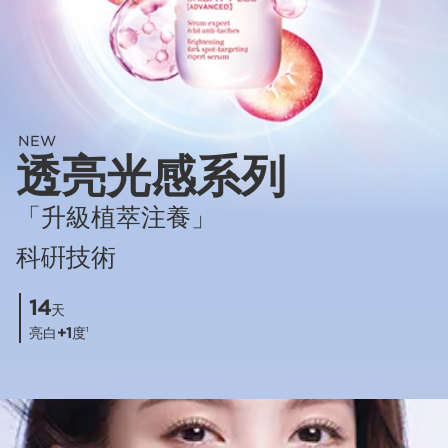
NEW
透亮光感系列
「升級植萃注養」
科硏技術
14
天
亮白
+1
度
1