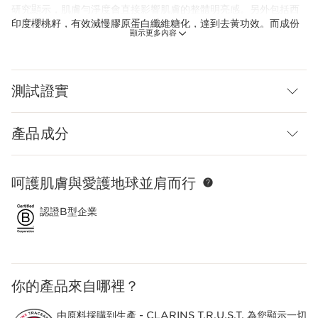
研究顯示，肌膚勻淨度會直接影響肌膚的整體明亮感。另外包括西
印度櫻桃籽，有效減慢膠原蛋白纖維糖化，達到去黃功效。而成份
顯示更多內容
亦包含煙酰胺 (維他命B3)及維他命C衍生物，有效抑制及阻止黑色
素形成，改善暗啞，同時有效減淡色斑, 提亮膚色 ，輕鬆打造自帶
光圈透亮肌！適合任何膚質，連最脆弱的肌膚也適用。
測試證實
小貼士：建議搭配使用Clarins透亮光感淡斑亮肌水和乳液,，獲得
最佳效果，打造健康光澤。
嶄新科研
產品成分
CLARINS最新科研「升級植萃注養」 蘊含紫茶萃取，測試證實，
有效增加細胞膜上的Caveolae細微坑洞130%*，改善黑色素分
佈，令膚色更顯勻淨。
呵護肌膚與愛護地球並肩而行
跳至內容
*對黑色素細胞進行體外測試。
Clarins Plus
認證B型企業
蘊含兩種超強注氧植物萃取，讓肌膚能更好地「呼吸」，綻放透亮
光感。
你的產品來自哪裡？
由原料採購到生產 -
CLARINS T.R.U.S.T.
為您顯示一切