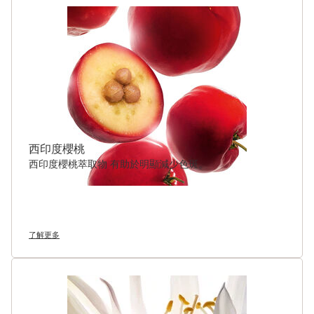
西印度櫻桃
西印度櫻桃萃取物 有助於明顯減少色斑。
了解更多