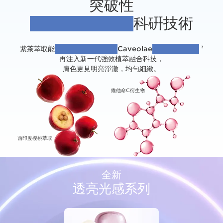
突破性
科硏技術
「升級植萃注養」
紫茶萃取能
有效增加細胞膜上的
Caveolae
細微坑洞130%
3
再注入新一代強效植萃融合科技，
膚色更見明亮淨澈，均勻細緻。
維他命C衍生物
西印度櫻桃萃取
全新
透亮光感系列