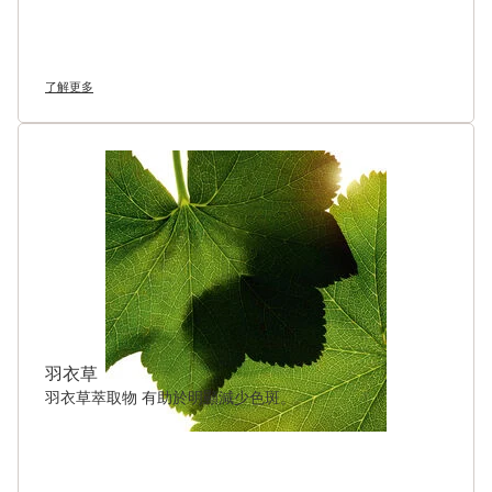
了解更多
羽衣草
羽衣草萃取物 有助於明顯減少色斑。