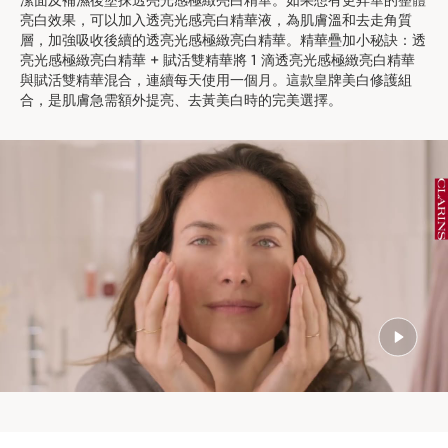
潔面及補濕後塗抹透亮光感極緻亮白精華。如果想有更昇華的整體
亮白效果，可以加入透亮光感亮白精華液，為肌膚溫和去走角質
層，加強吸收後續的透亮光感極緻亮白精華。精華疊加小秘訣：透
亮光感極緻亮白精華 + 賦活雙精華將 1 滴透亮光感極緻亮白精華
與賦活雙精華混合，連續每天使用一個月。這款皇牌美白修護組
合，是肌膚急需額外提亮、去黃美白時的完美選擇。