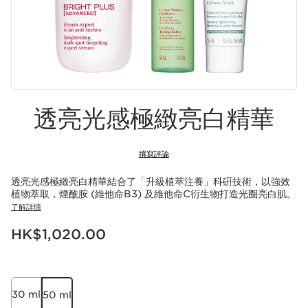
透亮光感極緻亮白精華
撰寫評論
透亮光感極緻亮白精華結合了「升級植萃注養」科硏技術，以強效
植物萃取，煙酰胺 (維他命B3) 及維他命C衍生物打造光圈亮白肌。
了解詳情
現在價格HK$1,020.00
HK$1,020.00
30 ml
50 ml