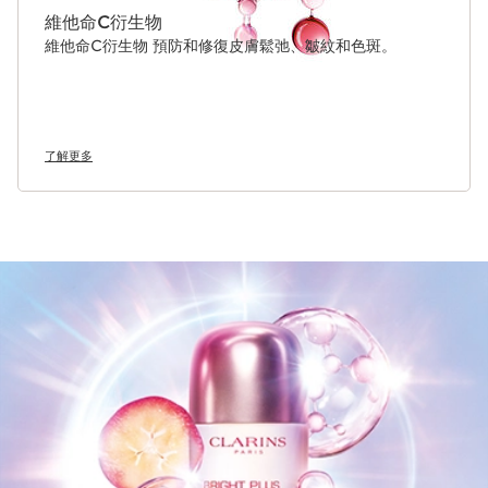
維他命C衍生物
維他命C衍生物 預防和修復皮膚鬆弛、皺紋和色斑。
了解更多