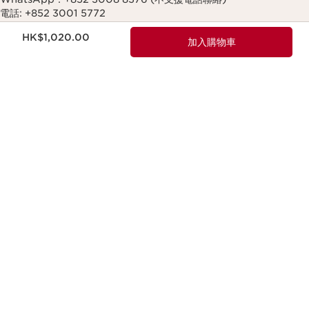
電話: +852 3001 5772
現在價格HK$1,020.00
HK$1,020.00
加入購物車
逢星期一至五
上午10時至下午6時30分 (公眾假期除外)
讓生命更精彩，為下一代留下更加美麗的地球
Copyright © Clarins. All rights reserved.
Legal notice & GTCU
網站條款及細則
Club Clarins 條款及細則