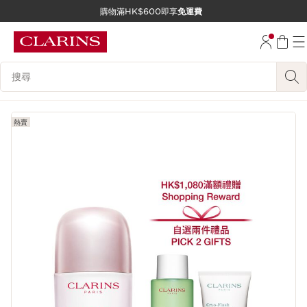
購物滿HK$600即享
免運費
跳至內容
前往頁尾
搜尋內容說明
熱賣