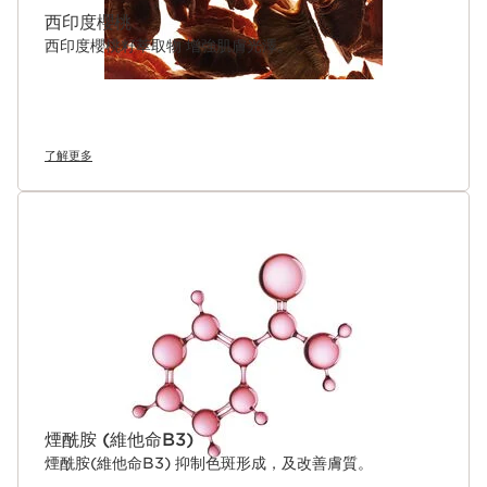
西印度櫻桃
西印度櫻桃籽萃取物 增強肌膚光澤。
了解更多
煙酰胺 (維他命B3)
煙酰胺(維他命B3) 抑制色斑形成，及改善膚質。