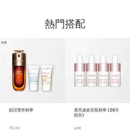
熱門搭配
熱賣
跳至內容
賦活雙萃精華
透亮速效安瓶精華 (28天
組合)
75 ml
unit