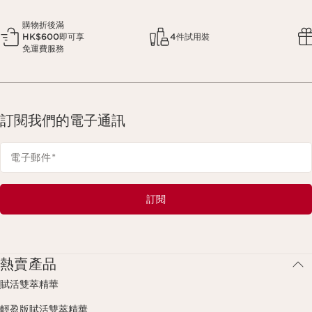
購物折後滿
HK$600即可享
4件試用裝
免運費服務
訂閱我們的電子通訊
電子郵件
*
訂閱
熱賣產品
賦活雙萃精華
輕盈版賦活雙萃精華