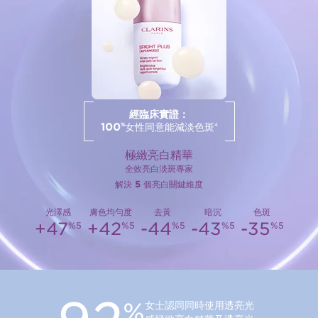
經臨床實證：
100
女性同意能減淡色斑
%
4
極緻亮白精華
全效亮白淡斑專家
解決
5
個亮白關鍵維度
光澤感
膚色均勻度
去黃
暗沉
色斑
+47
+42
-44
-43
-35
%5
%5
%5
%5
%5
%
女士認同同時使用透亮光