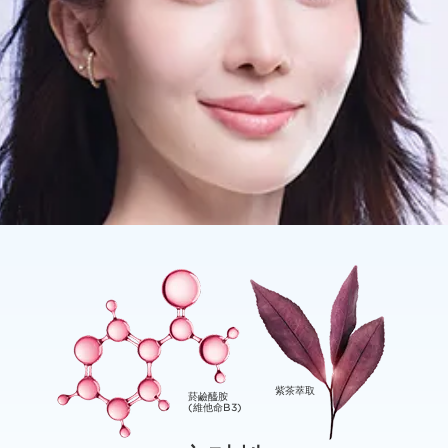
紫茶萃取
菸鹼醯胺
(⁠維⁠他命B3)