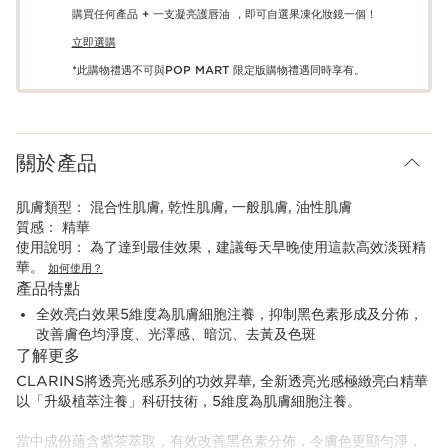
購買任何產品 + 一支凝亮護唇油 ，即可自選果凍化妝鏡一個！
立即選購
*此購物禮遇不可與POP MART 限定版購物禮遇同時享有。
關於產品
肌膚類型：
混合性肌膚, 乾性肌膚, 一般肌膚, 油性肌膚
質感：
精華
使用說明：
為了達到最佳效果，建議每天早晚使用這款高效淡斑精
華。
如何使用？
產品特點
全效亮白效果5維度為肌膚細胞注養，抑制黑色素形成及分佈，
改善膚色均淨度、光澤感、暗沉、去黃及色斑
了解更多
CLARINS將透亮光感系列的功效昇華, 全新透亮光感極緻亮白精華
以「升級植萃注養」科硏技術，5維度為肌膚細胞注養。
當中成份蘊含紫茶萃取，有效改善黑色素分佈，令膚色更顯勻淨，