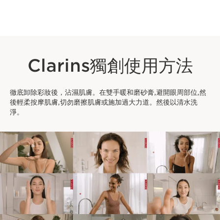
Clarins獨創使用方法
徹底卸除彩妝後，沾濕肌膚。在雙手暖和磨砂膏,避開眼周部位,然
後輕柔按摩肌膚,切勿磨擦肌膚或施加過大力道。然後以清水洗
淨。