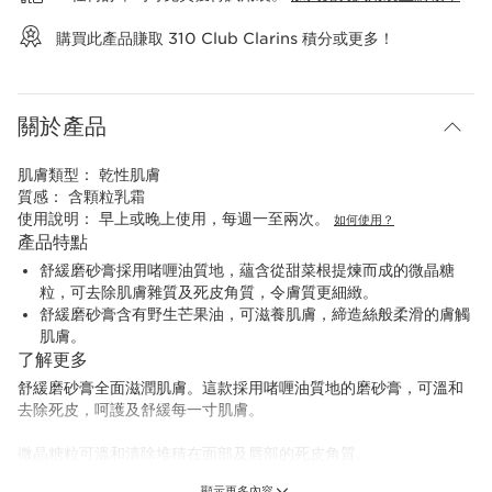
購買此產品賺取
310
Club Clarins 積分或更多！
關於產品
肌膚類型：
乾性肌膚
質感：
含顆粒乳霜
使用說明：
早上或晚上使用，每週一至兩次。
如何使用？
產品特點
舒緩磨砂膏採用啫喱油質地，蘊含從甜菜根提煉而成的微晶糖
粒，可去除肌膚雜質及死皮角質，令膚質更細緻。
舒緩磨砂膏含有野生芒果油，可滋養肌膚，締造絲般柔滑的膚觸
肌膚。
了解更多
舒緩磨砂膏全面滋潤肌膚。這款採用啫喱油質地的磨砂膏，可溫和
去除死皮，呵護及舒緩每一寸肌膚。
微晶糖粒可溫和清除堆積在面部及唇部的死皮角質。
顯示更多內容