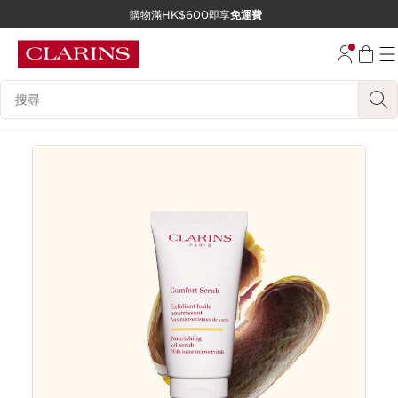
購物滿HK$600即享
免運費
跳至內容
前往頁尾
搜尋內容說明