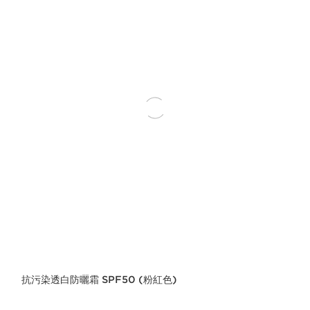
抗污染透白防曬霜 SPF50 (粉紅色)