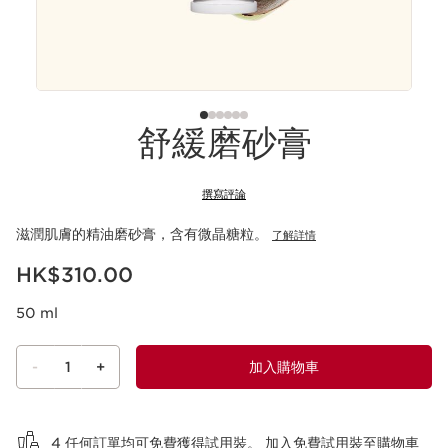
舒緩磨砂膏
撰寫評論
滋潤肌膚的精油磨砂膏，含有微晶糖粒。
了解詳情
現在價格HK$310.00
HK$310.00
50 ml
-
1
+
加入購物車
查看購物車
4 任何訂單均可免費獲得試用裝。
加入免費試用裝至購物車