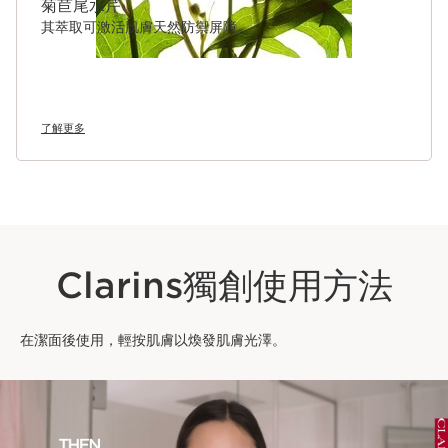
菊苣尾水芹
其萃取可激活肌膚天然防禦屏障。
了解更多
Clarins獨創使用方法
在潔面後使用，輕按肌膚以煥發肌膚光澤。