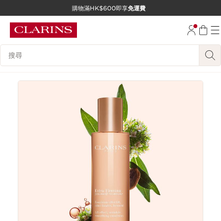
購物滿HK$600即享
免運費
跳至內容
前往頁尾
搜尋內容說明