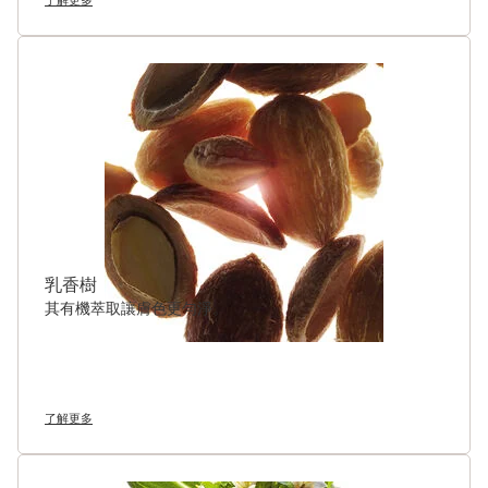
乳香樹
其有機萃取讓膚色更勻淨。
了解更多