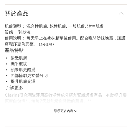
關於產品
肌膚類型：
混合性肌膚, 乾性肌膚, 一般肌膚, 油性肌膚
質感：
乳狀液
使用說明：
每天早上在塗抹精華後使用。配合晚間塗抹晚霜，讓護
膚程序更為完整。
如何使用？
產品特點
緊緻肌膚
撫平皺紋
蘋果肌更飽滿
面部輪廓更立體分明
提升肌膚光澤
了解更多
Clarins研究團隊運用高效活性成分研創緊緻護膚產品，有助提升膠
原蛋白儲備*，短短7天就能締造緊緻的肌膚。**
顯示更多內容
全新升級的煥顏緊緻乳液採用了獨家***[Collagen]3膠原三重煥活
科技，透過三大高效活性成分三步重塑膠原：增生 · 優化 · 鞏固。
- 膠原多肽。
- 山核桃精萃。