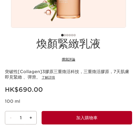
煥顏緊緻乳液
撰寫評論
突破性[Collagen]3膠原三重煥活科技，三重煥活膠原，7天肌膚
即見緊緻 、彈滑。
了解詳情
現在價格HK$690.00
HK$690.00
100 ml
-
1
+
加入購物車
查看購物車