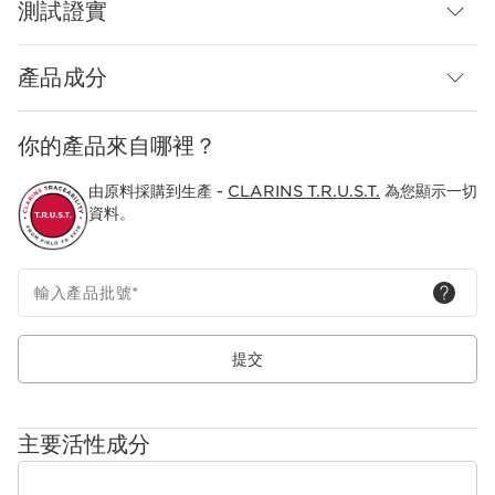
測試證實
- 有機地膽草萃取。
具有賦活功效的活性成分菸鹼醯胺有助膚色回復勻淨，讓肌膚綻放
產品成分
光澤。
功效：緊緻肌膚，提升。不但撫平皺紋，蘋果肌也更飽滿，面部輪
你的產品來自哪裡？
廓更立體分明。
由原料採購到生產 -
CLARINS T.R.U.S.T.
為您顯示一切
質地：Clarins科研團隊結合多種成分，配製獨創配方，讓乳液完美
資料。
包覆肌膚，質地易吸收，不黏膩。
*在光老化皮膚樣本上進行體外測試，測量高品質且結構良好的膠原
輸入產品批號
*
蛋白的數量。
**109位女性的消費者測試結果。效果因人而異。
***指Clarins旗下商品。
提交
嶄新科研
煥顏緊緻系列加入獨家[Collagen]3膠原三重煥活科技，提升肌膚
膠原蛋白儲備*。
主要活性成分
肌膚膠原蛋白儲備增加53%。*
*在光老化皮膚樣本上進行體外測試，測量高品質且結構良好的膠原
蛋白的數量。