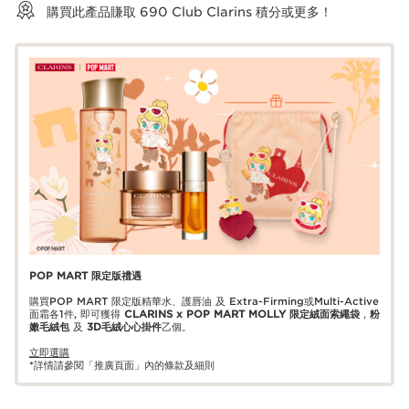
購買此產品賺取
690
Club Clarins 積分或更多！
POP MART 限定版禮遇
購買POP MART 限定版精華水、護唇油 及 Extra-Firming或Multi-Active
面霜各1件, 即可獲得
CLARINS x POP MART MOLLY 限定絨面索繩袋
，
粉
嫩毛絨包
及
3D毛絨心心掛件
乙個。
立即選購
*詳情請參閱「推廣頁面」內的條款及細則