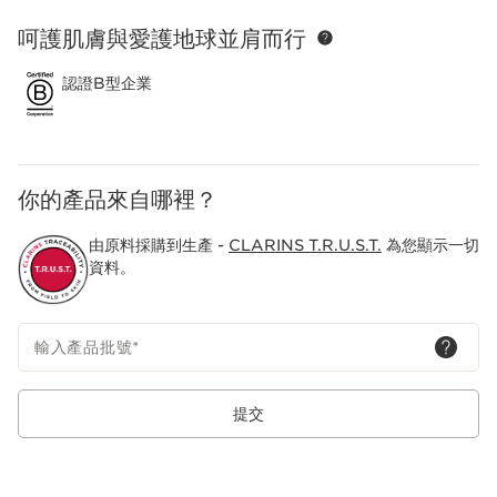
呵護肌膚與愛護地球並肩而行
跳至內容
認證B型企業
你的產品來自哪裡？
由原料採購到生產 -
CLARINS T.R.U.S.T.
為您顯示一切
資料。
輸入產品批號
*
提交