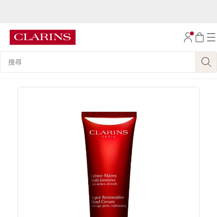
購物滿HK$600即享
免運費
跳至內容
前往頁尾
搜尋內容說明