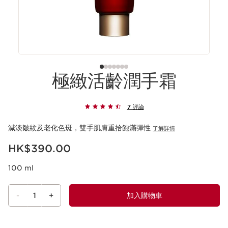
極緻活齡潤手霜
7 評論
減淡皺紋及老化色斑，雙手肌膚重拾飽滿彈性
了解詳情
現在價格HK$390.00
HK$390.00
100 ml
-
1
+
加入購物車
查看購物車