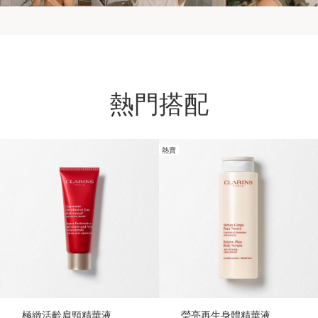
熱門搭配
熱賣
跳至內容
極緻活齡肩頸精華液
瑩亮再生身體精華液