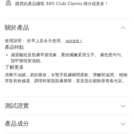
購買此產品賺取
390
Club Clarins 積分或更多！
關於產品
使用說明：
於早上及全天使用。
如何使用？
產品特點
減退皺紋及肌膚早衰現象，重拾纖嫩柔滑玉手。 膚色更均勻。
指甲變得更強韌。
了解更多
清爽不油膩，易於吸收，令雙手肌膚瞬間柔軟、彈嫩和滋潤。 植物
萃取有效修護、調理和鞏固肌膚屏障，甚至指尖都散發青春光采。
測試證實
產品成分