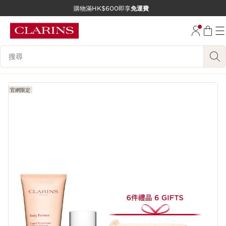
購物滿HK$600即享
免運費
跳至內容
前往頁尾
搜尋內容說明
官網限定