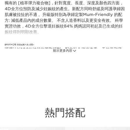
獨有的 [植萃彈力複合物]，針對寬度、長度、深度及顏色四方面，
4D全方位預防及減少妊娠紋的產生。新配方同時舒緩及呵護孕婦因
肌膚被拉扯的不適 。升級版特別為孕婦定製Mum-Friendly 的配
方: 減低產品內的成分數量、 不含人造香料以及更安全有效。 科學
實證功效，4D全方位擊退妊娠紋84% 媽媽認同初起及已生成的妊
娠紋得到明顯改善。
調和身體護理油:
護理油以100%純植物萃取研製，配方融合了迷迭香、天竺葵和薄
顯示更多內容
荷精油，讓肌膚更緊緻有彈性，減少妊娠紋的出現。榛果油極為滋
潤，讓肌膚如絲緞般柔軟。香氣帶來身心靈的愉悅享受。不留污
跡。
*90% 孕婦認同肌膚彈性有改善，讓繃緊肌膚得到舒緩
***滿意度調查結果 - 75名年輕媽媽 - 分娩後使用30日
**滿意度調查結果 - 73名孕婦 - 使用30日
熱門搭配