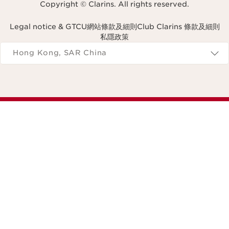
Copyright © Clarins. All rights reserved.
Legal notice & GTCU
網站條款及細則
Club Clarins 條款及細則
私隱政策
Navigates to
Hong Kong, SAR China