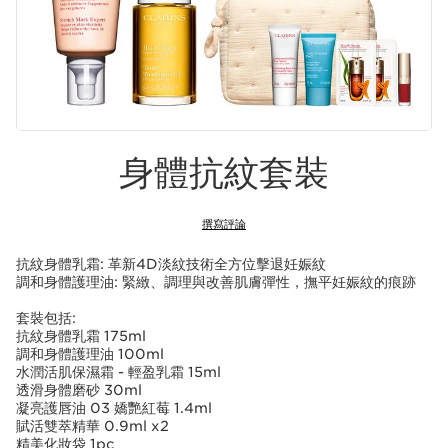
身體抗紋套裝
撰寫評論
抗紋身體乳霜: 革新4D淡紋技術全方位擊退妊娠紋
調和身體護理油: 緊緻、調理與改善肌膚彈性，撫平妊娠紋的痕跡
套裝包括:
抗紋身體乳霜 175ml
調和身體護理油 100ml
水潤活肌保濕霜 - 輕盈乳霜 15ml
透滑身體磨砂 30ml
凝亮護唇油 03 嬌艷紅莓 1.4ml
賦活雙萃精華 0.9ml x2
精美化妝袋 1pc