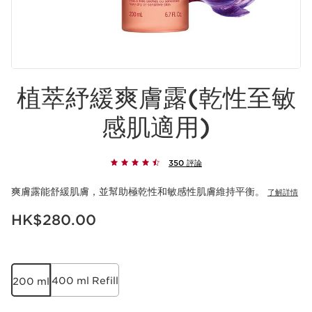
植萃紓緩爽膚露(乾性至敏
感肌適用)
350 評論
爽膚露能舒緩肌膚，並幫助極乾性和敏感性肌膚維持平衡。
了解詳情
現在價格HK$280.00
HK$280.00
400 ml Refill
200 ml