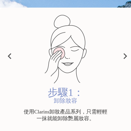
PRE
vet Cleansing Milk
Cleansing Micellar
Total Cleansing 
NEX
Water
VIO
T
HK$280.00
HK$330.00
US
Shop now
Shop now
Shop now
步驟1：
卸除妝容
使用Clarins卸妝產品系列，只需輕輕
一抹就能卸除艷麗妝容。