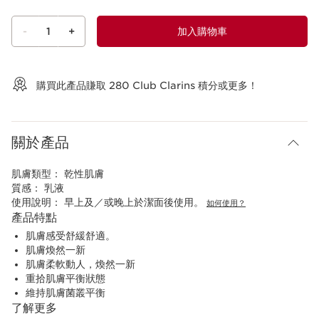
-
1
+
加入購物車
查看購物車
購買此產品賺取
280
Club Clarins 積分或更多！
關於產品
肌膚類型：
乾性肌膚
質感：
乳液
使用說明：
早上及／或晚上於潔面後使用。
如何使用？
產品特點
肌膚感受舒緩舒適。
肌膚煥然一新
肌膚柔軟動人，煥然一新
重拾肌膚平衡狀態
維持肌膚菌叢平衡
了解更多