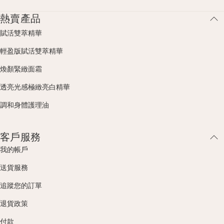
熱賣產品
賦活雙萃精華
輕盈版賦活雙萃精華
煥顏緊緻面霜
透亮光感極緻亮白精華
調和身體護理油
客戶服務
我的帳戶
送貨服務
追蹤您的訂單
退貨政策
付款