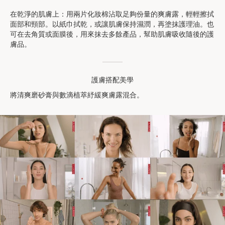
在乾淨的肌膚上：用兩片化妝棉沾取足夠份量的爽膚露，輕輕擦拭
面部和頸部。以紙巾拭乾，或讓肌膚保持濕潤，再塗抹護理油。也
可在去角質或面膜後，用來抹去多餘產品，幫助肌膚吸收隨後的護
膚品。
護膚搭配美學
將清爽磨砂膏與數滴植萃紓緩爽膚露混合。