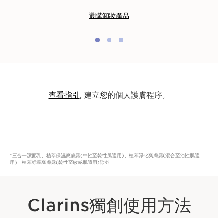
選購卸妝產品
查看指引
, 建立您的個人護膚程序。
*三合一潔面乳、植萃保濕爽膚露(中性至乾性肌適用)、植萃淨化爽膚露(混合至油性肌適
用)、植萃紓緩爽膚露(乾性至敏感肌適用)除外
Clarins獨創使用方法