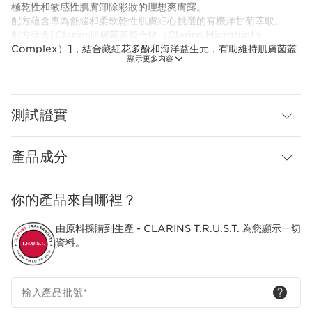
極乾性和敏感性肌膚卸除彩妝的理想爽膚露。
配方蘊含專為舒緩和柔軟乾性肌膚細心挑選的有機洋甘菊萃取。
配方蘊含[Clarins肌膚菌叢複合物（Clarins Microbiota
Complex）]，結合藏紅花多酚和海洋益生元，有助維持肌膚菌叢
顯示更多內容
的平衡狀態。
為了減少環境足跡，Clarins重新設計產品，採用更環保的瓶身和輕
盈外罐。此外，此產品更首次採用全新環保補充包裝。
測試證實
嶄新科研
Clarins肌膚菌叢複合物（Clarins Microbiota Complex）
結合藏紅花
產品成分
藏紅花和海洋
益生元，有助維持
肌膚菌叢的平衡狀態。
你的產品來自哪裡？
Clarins Plus
爽膚露配方輕盈舒適，為肌膚帶來無比清新的感受。
由原料採購到生產 -
CLARINS T.R.U.S.T.
為您顯示一切
資料。
輸入產品批號
*