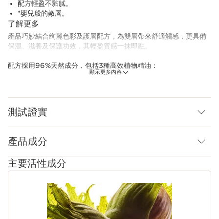
配方輕盈不黏膩。
*嬰兒般的嫩唇。
了解更多
產品巧妙結合絢麗色彩及護唇配方，為雙唇帶來舒適觸感，更具備
保濕、滋養及保護功效，其輕盈質感一抹即融。
配方採用96%天然成分，包括3種高效植物精油：
顯示更多內容
- 甜薔薇油能滋潤肌膚和帶來舒適感受。
- 荷荷巴果油能滋養雙唇。
- 榛果油有助滋潤肌膚，保持唇部水潤，而豐唇胜肽則能為唇部深層
保濕，打造水嫩BB唇*。
測試證實
護唇膏具備凝亮護唇油的全部功效，配方更蘊含99%護膚成分，能
瞬間締造嬌嫩美唇，效果持續一整天。
產品成分
迷人光澤： 備有4款優美色彩，只需一個步驟，即可輕鬆令雙唇更
動人。
主要活性成分
*嬰兒般的嫩唇
嶄新科研
跳至內容
產品即時令雙唇更迷人，同時具有修護功效。
獨家護唇配方能日復一日令唇部更美麗，即使是裸唇亦倍顯動人。
Clarins Plus