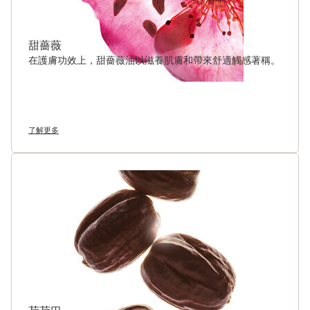
甜薔薇
在護膚功效上，甜薔薇油以滋養肌膚和帶來舒適觸感著稱。
了解更多