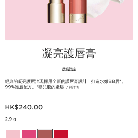
凝亮護唇膏
撰寫評論
經典的凝亮護唇油現採用全新的護唇膏設計，打造水嫩BB唇*。
99%護唇配方。*嬰兒般的嫩唇
了解詳情
現在價格HK$240.00
HK$240.00
2,9 g