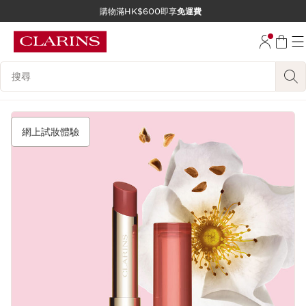
購物滿HK$600即享
免運費
跳至內容
前往頁尾
搜尋內容說明
網上試妝體驗