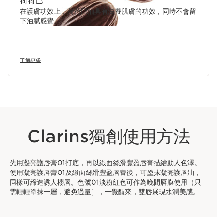
荷荷巴
在護膚功效上，荷荷巴油具有滋養肌膚的功效，同時不會留
下油膩感覺。
了解更多
Clarins獨創使用方法
先用凝亮護唇膏01打底，再以緞面絲滑豐盈唇膏描繪動人色澤。
使用凝亮護唇膏01及緞面絲滑豐盈唇膏後，可塗抹凝亮護唇油，
同樣可締造誘人櫻唇。色號01淡粉紅色可作為晚間唇膜使用（只
需輕輕塗抹一層，避免過量），一覺醒來，雙唇展現水潤美感。