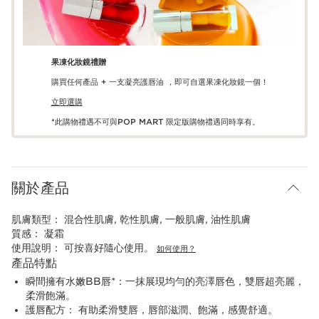
果凍化妝鏡禮贈
購買任何產品 + 一支凝亮護唇油 ，即可自選果凍化妝鏡一個！
立即選購
*此購物禮遇不可與POP MART 限定版購物禮遇同時享有。
關於產品
肌膚類型：
混合性肌膚, 乾性肌膚, 一般肌膚, 油性肌膚
質感：
凝霜
使用說明：
可按喜好隨心使用。
如何使用？
產品特點
瞬間擁有水嫩BB唇*：一抹展現均勻的亮澤唇色，雙唇超亮麗，
柔滑飽滿。
護唇配方： 有助柔滑雙唇，唇部滋潤、飽滿，感覺舒適。