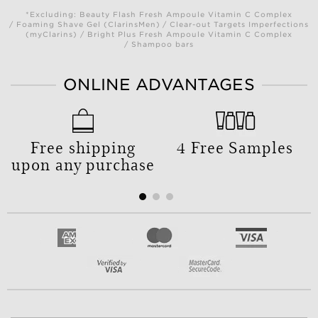
*Excluding: Beauty Flash Fresh Ampoule Vitamin C Complex
/ Foaming Shave Gel (ClarinsMen) / Clear-out Targets Imperfections
(myClarins) / Bright Plus Fresh Ampoule Vitamin C Complex
/ Shampoo bars
ONLINE ADVANTAGES
Free shipping
4 Free Samples
upon any purchase