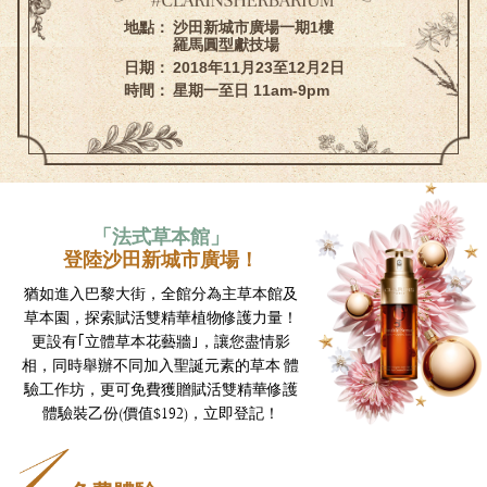
地點：
沙田新城市廣場一期1樓
羅馬圓型獻技場
日期：
2018年11月23至12月2日
時間：
星期一至日 11am-9pm
「法式草本館」
登陸沙田新城市廣場！
猶如進入巴黎大街，全館分為主草本館及
草本園，探索賦活雙精華植物修護力量！
更設有｢立體草本花藝牆｣，讓您盡情影
相，同時舉辦不同加入聖誕元素的草本
體
驗工作坊，更可免費獲贈賦活雙精華修護
體驗裝乙份(價值$192)，立即登記！