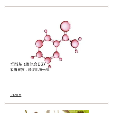
煙酰胺 (維他命B3)
改善膚質，煥發肌膚光澤。
了解更多