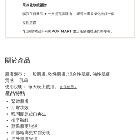
果凍化妝鏡禮贈
購買任何產品 + 一支凝亮護唇油 ，即可自選果凍化妝鏡一個！
立即選購
*此購物禮遇不可與POP MART 限定版購物禮遇同時享有。
關於產品
肌膚類型：
一般肌膚, 乾性肌膚, 混合性肌膚, 油性肌膚
質感：
乳霜
使用說明：
每天晚上使用。
如何使用？
產品特點
緊緻肌膚
活膚功效
晚間膠原蛋白再生
撫平皺紋
蘋果肌更飽滿
面部輪廓更立體分明
提升肌膚光澤