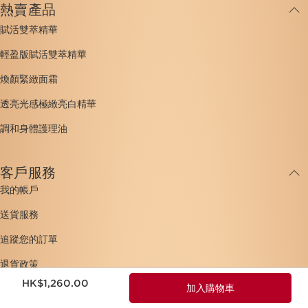
熱賣產品
賦活雙萃精華
輕盈版賦活雙萃精華
煥顏緊緻面霜
透亮光感極緻亮白精華
調和身體護理油
客戶服務
我的帳戶
送貨服務
追蹤您的訂單
退貨政策
現在價格HK$1,260.00
HK$1,260.00
加入購物車
付款