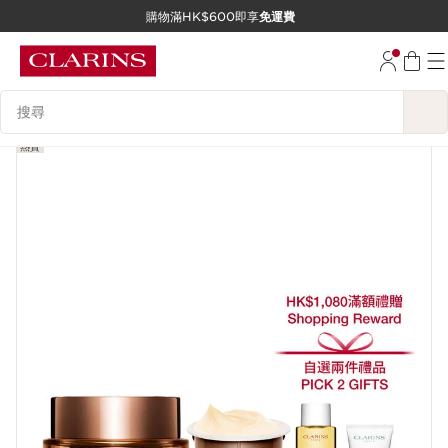
購物滿HK$600即享
免運費
跳至內容
前往頁尾
搜尋內容說明
熱賣