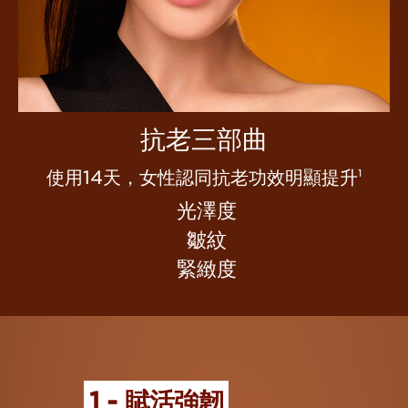
抗老三部曲
使用14天，女性認同抗老功效明顯提升
1
光澤度
皺紋
緊緻度
1 - 賦活強韌