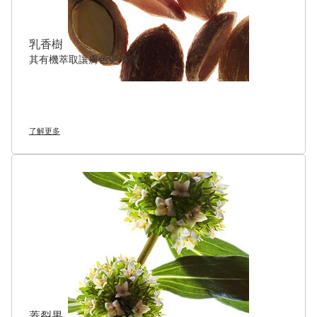
乳香樹
其有機萃取讓膚色更勻淨。
了解更多
蓋裂果