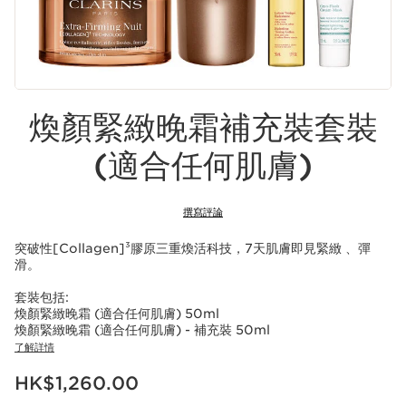
煥顏緊緻晚霜補充裝套裝
(適合任何肌膚)
撰寫評論
突破性[Collagen]³膠原三重煥活科技，7天肌膚即見緊緻 、彈
滑。
套裝包括:
煥顏緊緻晚霜 (適合任何肌膚) 50ml
煥顏緊緻晚霜 (適合任何肌膚) - 補充裝 50ml
了解詳情
現在價格HK$1,260.00
HK$1,260.00