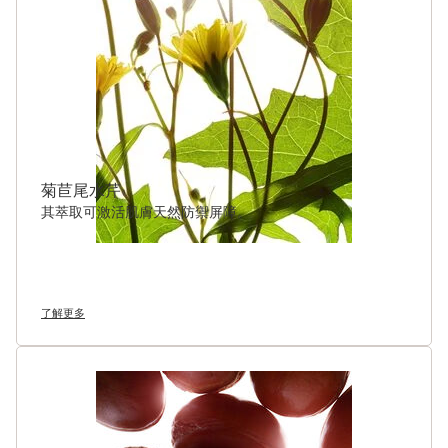
菊苣尾水芹
其萃取可激活肌膚天然防禦屏障。
了解更多