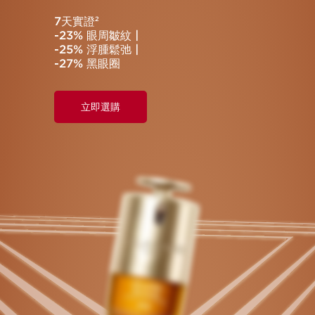
7天實證
2
-23% 眼周皺紋 |
-25% 浮腫鬆弛 |
-27% 黑眼圈
立即選購