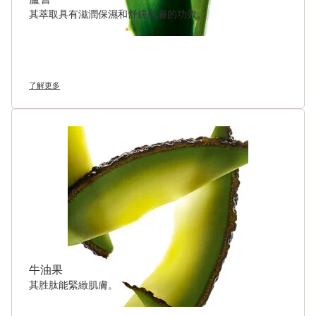
蛋白的數量。
其萃取具有滋潤保濕和舒緩肌膚的功效。
**107位女性的消費者測試結果。效果因人而異。
***指Clarins旗下商品。
****在50克面霜罐內。
嶄新科研
煥顏緊緻系列加入獨家[Collagen]3膠原三重煥活科技，提升肌膚
了解更多
膠原蛋白儲備*。
肌膚膠原蛋白儲備增加53%。*
*在光老化皮膚樣本上進行體外測試，測量高品質且結構良好的膠原
蛋白的數量。
Clarins Plus
您知道嗎？膠原蛋白是打造緊緻年輕肌膚的關鍵蛋白，其存量自25
歲起開始下降。 Clarins研究團隊憑藉超過45年的緊緻護膚經驗，
研發出專業的護膚提案：擊退顯著的膠原蛋白流失跡象，重拾緊緻
肌膚。
牛油果
其胜肽能緊緻肌膚。