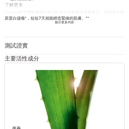
了解更多
Clarins研究團隊運用高效活性成分研創緊緻護膚產品，有助提升膠
原蛋白儲備*，短短7天就能締造緊緻的肌膚。**
顯示更多內容
煥顏緊緻晚霜全新升級，採用獨家***[Collagen]3膠原三重煥活科
技，透過三大高效活性成分三步重塑膠原：增生 · 優化 · 鞏固。
- 膠原多肽。
測試證實
- 山核桃精萃。
- 有機地膽草萃取。
主要活性成分
具有賦活功效的活性成分菸鹼醯胺有助膚色回復勻淨，讓肌膚綻放
光澤。 配方由超過一百萬個牛油果胜肽組成，****能讓肌膚在睡眠
跳至內容
期間賦活再生。 肌膚感覺煥然一新，準備好迎接新一天。
功效：緊緻肌膚，提升輪廓。不但撫平皺紋，蘋果肌也更飽滿，面
部輪廓更立體分明。
質地：Clarins科研團隊結合多種成分，配製獨創配方，晚霜完美包
覆肌膚，帶來毫不黏膩的舒適感受。 煥顏緊緻晚霜推出補充裝設
計。
*在光老化皮膚樣本上進行體外測試，測量高品質且結構良好的膠原
蘆薈