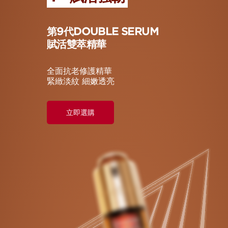
第9代DOUBLE SERUM
賦活雙萃精華
全面抗老修護精華
緊緻淡紋 細嫩透亮
立即選購