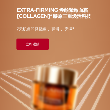
EXTRA-FIRMING 煥顏緊緻面霜
[COLLAGEN]
膠原三重煥活科技
3
7天肌膚即見緊緻 、彈滑 、亮澤
3
立即選購