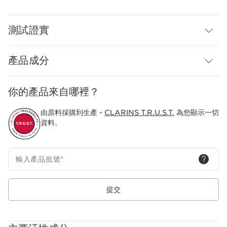
配方也加入藏紅花茌多酚，有助維持肌膚微生態的平衡**，再加上
有機草莓樹萃取***，可調節皮脂分泌，有助收緊毛孔，令肌膚更細
緻，同時平衡膚況，改善膚質，每次用後肌膚都能散發動人光采。
測試證實
絲滑質地不會黏膩，一抹即融於肌膚，達到滋潤效果。
適合所有肌膚使用。
產品成分
*經表皮水分流失的臨床研究。
嶄新科研
你的產品來自哪裡？
[強效透明質酸複合因子] Clarins結合了低分子量透明質酸和乙醯
化透明質酸，這種星級成分的效果比一般透明質酸持久13倍，因此
由原料採購到生產 -
CLARINS T.R.U.S.T.
為您顯示一切
能深層保濕肌膚。
資料。
*成分通過體外測試
Clarins Plus
「水+油」雙重質地的靈感來自肌膚天然的水油比例。獨有水油雙重
輸入產品批號
*
質感能強化肌膚的水脂膜，避免肌膚流失過多水分。
提交