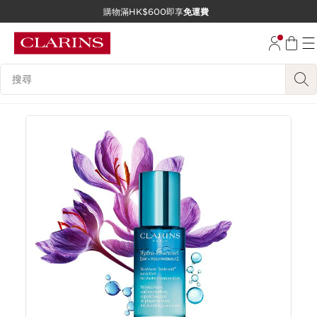
購物滿HK$600即享
免運費
跳至內容
前往頁尾
搜尋內容說明