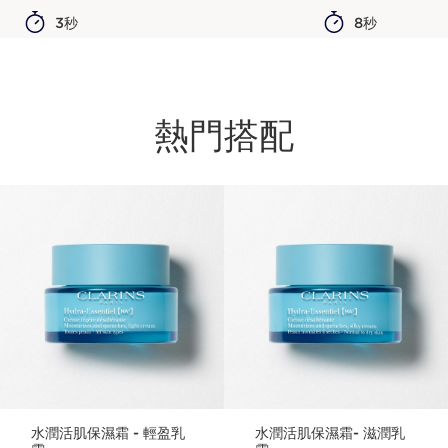
3秒
8秒
熱門搭配
跳至內容
水潤活肌保濕霜 - 輕盈乳
水潤活肌保濕霜- 滋潤乳