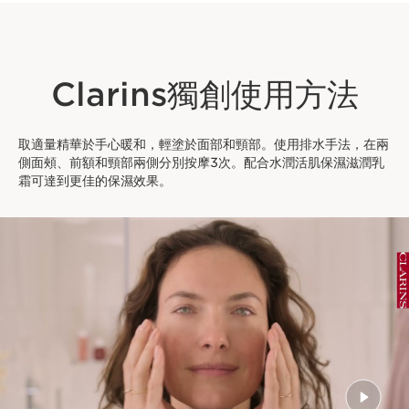
Clarins獨創使用方法
取適量精華於手心暖和，輕塗於面部和頸部。使用排水手法，在兩
側面頰、前額和頸部兩側分別按摩3次。配合水潤活肌保濕滋潤乳
霜可達到更佳的保濕效果。