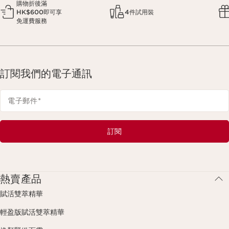
購物折後滿
HK$600即可享
4件試用裝
免運費服務
訂閱我們的電子通訊
電子郵件
*
訂閱
熱賣產品
賦活雙萃精華
輕盈版賦活雙萃精華