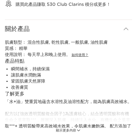
購買此產品賺取
530
Club Clarins 積分或更多！
關於產品
肌膚類型：
混合性肌膚, 乾性肌膚, 一般肌膚, 油性肌膚
質感：
精華
使用說明：
每天早上和晚上使用。
如何使用？
產品特點
瞬間補水，持續保濕
讓肌膚水潤飽滿
鞏固肌膚天然屏障
改善膚質
了解更多
「水+油」雙重質地蘊含水溶性及油溶性配方，能為肌膚高效補水。
配方以[強效透明質酸複合因子]為護膚核心，結合透明質酸和有機
生命之葉萃取***，層層深入肌膚，持續注入水分。有機生命之葉萃
取***+ 透明質酸帶來高效補水效果，令肌膚水嫩飽滿。 配方添加了
顯示更多內容
明星成分：乙醯化透明質酸，能深層保濕滋潤肌膚。