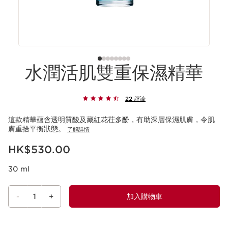
水潤活肌雙重保濕精華
22 評論
這款精華蘊含透明質酸及藏紅花茌多酚，有助深層保濕肌膚，令肌
膚重拾平衡狀態。
了解詳情
現在價格HK$530.00
HK$530.00
30 ml
-
1
+
加入購物車
查看購物車