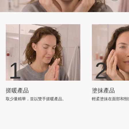
1
2
搓暖產品
塗抹產品
取少量精華，並以雙手搓暖產品。
輕柔塗抹在面部和頸