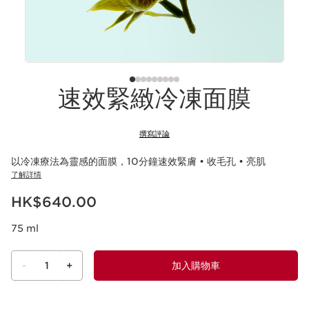
速效緊緻冷凍面膜
撰寫評論
以冷凍療法為靈感的面膜，10分鐘速效緊膚 • 收毛孔 • 亮肌
了解詳情
現在價格HK$640.00
HK$640.00
75 ml
-
1
+
加入購物車
查看購物車