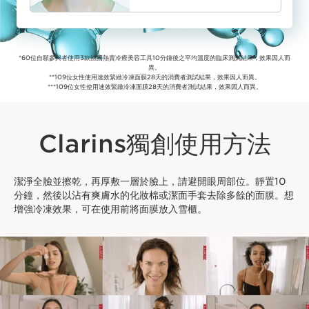
*60位自願參與者使用3款法國熱賣冷療美容工具10分鐘後之平均溫度的臨床測試結果，效果因人而
異。
**109位女性使用速效緊緻冷凍面膜28天的消費者測試結果，效果因人而異。
***109位女性使用速效緊緻冷凍面膜28天的消費者測試結果，效果因人而異。
Clarins獨創使用方法
潔淨全臉並擦乾，再厚敷一層於臉上，請避開眼周部位。靜置10
分鐘，然後以沾有爽膚水的化妝棉或潔面手套去除多餘的面膜。想
增強冷凍效果，可在使用前將面膜放入雪櫃。