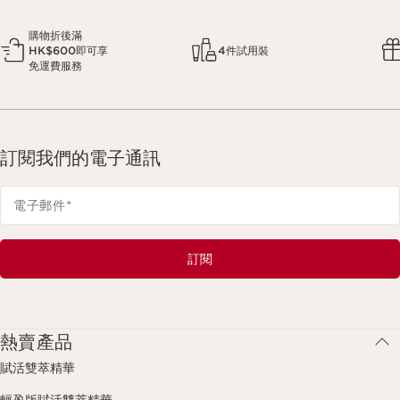
購物折後滿
HK$600即可享
4件試用裝
免運費服務
訂閱我們的電子通訊
電子郵件
*
訂閱
熱賣產品
賦活雙萃精華
輕盈版賦活雙萃精華