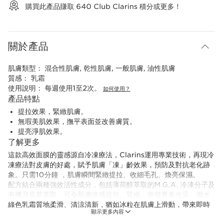
購買此產品賺取
640
Club Clarins 積分或更多！
關於產品
肌膚類型：
混合性肌膚, 乾性肌膚, 一般肌膚, 油性肌膚
質感：
乳霜
使用說明：
每週使用1至2次。
如何使用？
產品特點
提拉效果，緊緻肌膚。
無瑕美肌效果，撫平表面並改善膚質。
提亮淨肌效果。
了解更多
這款高效面膜的靈感源自冷凍療法，Clarins運用專業技術，再現冷
凍療法對皮膚的好處，賦予肌膚「凍」齡效果，預防及對抗老化跡
象。只需10分鐘 ，肌膚瞬間緊緻提拉、收細毛孔、煥亮保濕。
配方結合兩種強效活性成分，包括薄荷醇萃取的M.G.A. 冷凍分子及
有機月見草萃取，可令肌膚倍感提拉、緊緻、煥發青春光采。湖水
綠色乳霜質地柔滑、清涼清新，猶如冰粒在肌膚上滑動，帶來即時
顯示更多內容
強效的冷凍修護效果。臨床實證首次使用，效果已明顯可見。