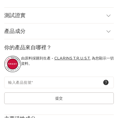
嶄新科研
Cryo-Starter Technology冷凍啟動技術：結合具冷凍療效的科
學與植物成分 — M.G.A.冷凍分子及活躍於低温的月見草萃取，以
測試證實
低溫刺激肌膚細胞更生，啟動修復機制以對抗衰老問題。
Clarins Plus
產品成分
呈湖水綠色的凝膠乳霜面膜，質感幼滑豐盈，可即時冷卻肌膚且效
果持久。
你的產品來自哪裡？
由原料採購到生產 -
CLARINS T.R.U.S.T.
為您顯示一切
資料。
輸入產品批號
*
提交