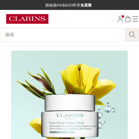
購物滿HK$600即享
免運費
跳至內容
前往頁尾
搜尋內容說明