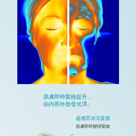
肌膚即時緊緻提升，
由內而外散發光澤。
超感官冰涼質感
肌膚即時變得緊緻