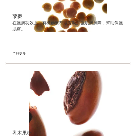
藜麥
在護膚功效上，有機藜麥萃取有助加強肌膚屏障，幫助保護
肌膚。
了解更多
乳木果樹