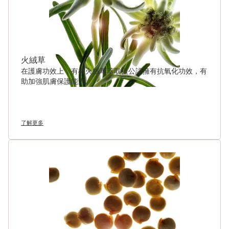
火絨草
在護膚功效上，有機火絨草萃取獲公認擁有抗氧化功效，有
助加強肌膚保護能力。
了解更多