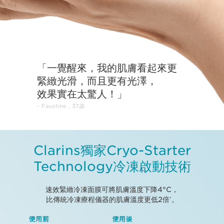
「一覺醒來，我的肌膚看起來更
緊緻光滑，而且更有光澤，
效果實在太驚人！」
- Faustine，37歲
Clarins獨家Cryo-Starter
Technology冷凍啟動技術
速效緊緻冷凍面膜可將肌膚溫度下降4°C，
比傳統冷凍療程儀器的肌膚溫度更低2倍
。
*