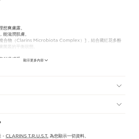
新
理想爽膚露。
，能滋潤肌膚。
合物（Clarins Microbiota Complex）]，結合藏紅花多酚
膚菌叢的平衡狀態。
來舒適感受。
顯示更多內容
ins重新設計產品，採用更環保的瓶身和輕盈外罐。此外，此產品更
。
rins Microbiota Complex）
？
膚帶來無比清新的感受。
 -
CLARINS T.R.U.S.T.
為您顯示一切資料。