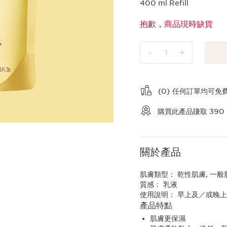
400 ml Refill
抱歉，商品現時缺貨
-
1
+
查看購物車
{0} 任何訂單均可
購買此產品賺取
390
關於產品
肌膚類型：
乾性肌膚, 一般
質感：
乳液
使用說明：
早上及／或晚
產品特點
肌膚更保濕