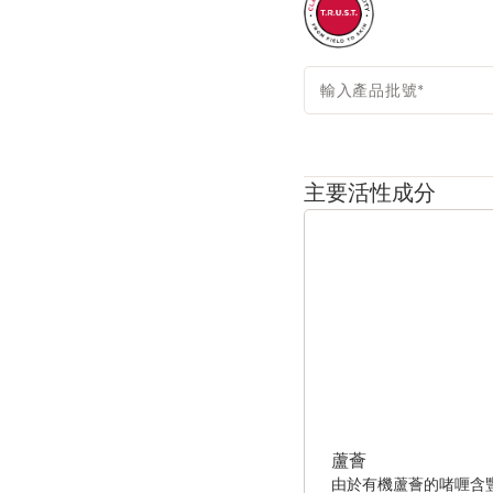
輸入產品批號
*
主要活性成分
跳至內容
蘆薈
由於有機蘆薈的啫喱含