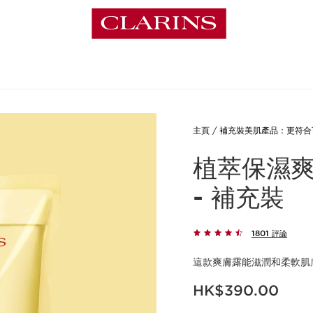
主頁
補充裝美肌產品：更符合
植萃保濕爽
- 補充裝
1801 評論
這款爽膚露能滋潤和柔軟肌
現在價格HK$390.00
HK$390.00