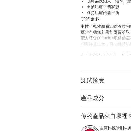
肌膚柔軟動人，煥然一
重拾肌膚平衡狀態
維持肌膚菌叢平衡
了解更多
中性至乾性肌膚卸除彩妝的
蘊含有機無花果和蘆薈萃取
配方蘊含[Clarins肌膚菌叢複
和海洋益生元，有助維持肌
爽膚露質地清爽輕盈，能帶
為了減少環境足跡，Clar
首次採用全新環保補充包裝
嶄新科研
測試證實
Clarins肌膚菌叢複合物（Cla
結合藏紅花
產品成分
藏紅花和海洋
益生元，有助維持
肌膚菌叢的平衡狀態。
你的產品來自哪裡
Clarins Plus
爽膚露配方輕盈舒適，為肌
由原料採購到生產