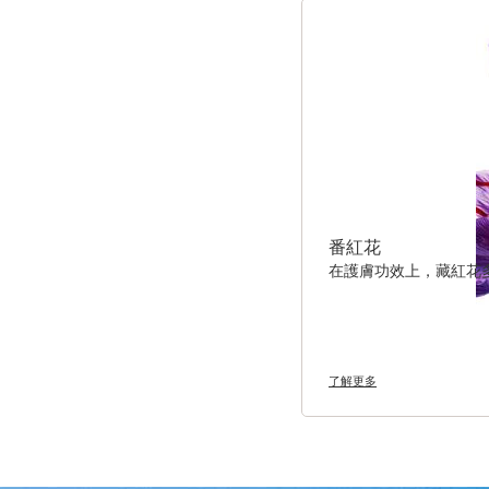
番紅花
在護膚功效上，藏紅花
了解更多