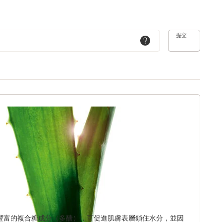
提交
豐富的複合糖成分（多醣），可促進肌膚表層鎖住水分，並因