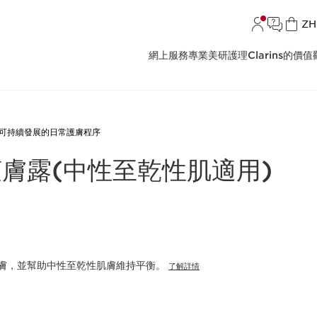
語言
ZH
網上服務
專業美研護理
Clarins的價值
可持續發展的日常護膚程序
膚露(中性至乾性肌適用)
膚，並幫助中性至乾性肌膚維持平衡。
了解詳情