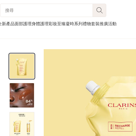
搜尋內容說明
跳至內容
前往頁尾
全新產品
面部護理
身體護理
彩妝
至臻凝時系列
禮物套裝
推廣活動