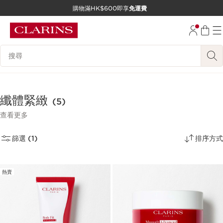
購物滿HK$600即享
免運費
跳至內容
前往頁尾
搜尋內容說明
纖體緊緻
(5)
查看更多
篩選 (1)
排序方式
熱賣