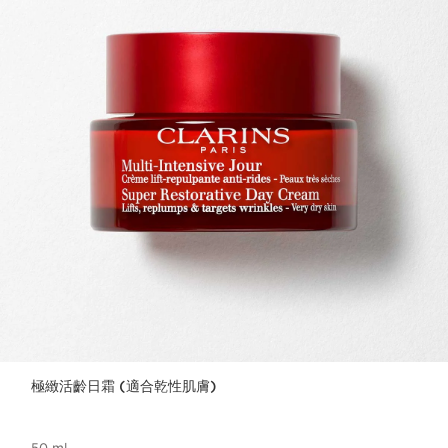
極緻活齡日霜 (適合乾性肌膚)
50 ml