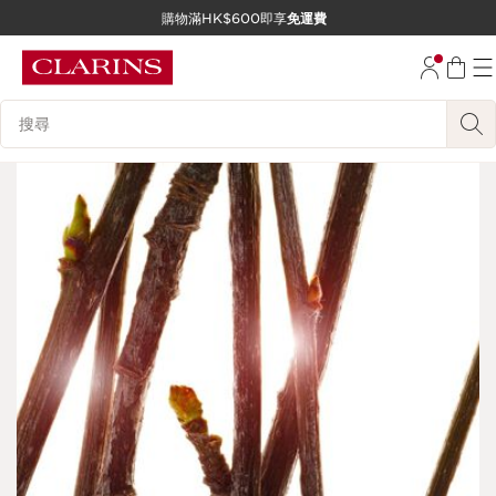
購物滿HK$600即享
免運費
跳至內容
前往頁尾
搜尋內容說明