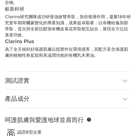
合物。
嶄新科研
Clarins研究團隊成功研發強效雙萃取，加倍發揮作用，凝聚18年研
究更年期荷爾蒙變化的專業知識，成果超卓顯著：以有機哈倫加那
萃取，首次與全新抗鬆弛有機金雀花萃取相互結合，展現全方位抗
衰老功效。
Clarins Plus
為了全天候好好保護肌膚以抵禦外在環境侵害，其配方富含保護肌
膚的植物性角鯊烷和具滋潤功效的有機乳木果油。
測試證實
產品成分
呵護肌膚與愛護地球並肩而行
跳至內容
認證B型企業