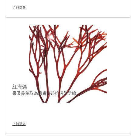
了解更多
紅海藻
帚叉藻萃取為肌膚築起抗污染防線。
了解更多