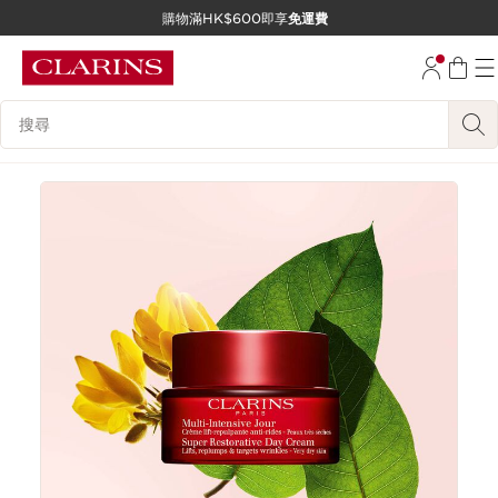
購物滿HK$600即享
免運費
跳至內容
前往頁尾
搜尋內容說明