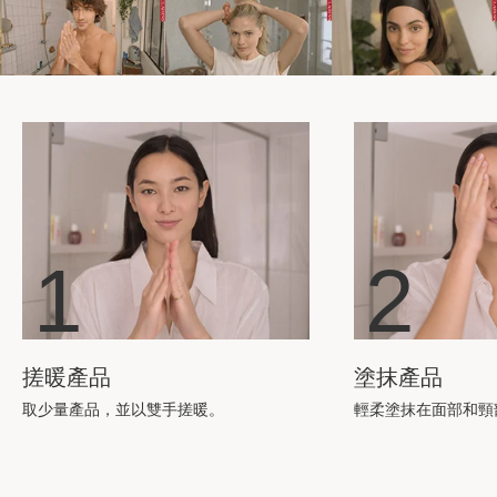
1
2
搓暖產品
塗抹產品
取少量產品，並以雙手搓暖。
輕柔塗抹在面部和頸