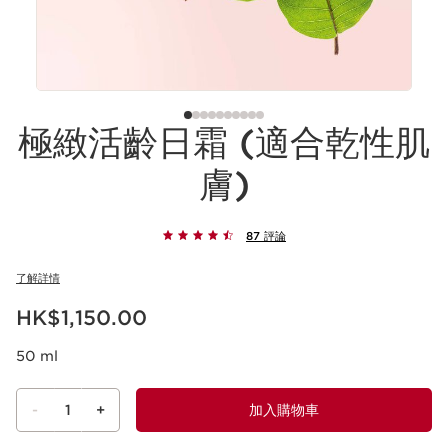
極緻活齡日霜 (適合乾性肌
膚)
87 評論
了解詳情
現在價格HK$1,150.00
HK$1,150.00
50 ml
-
1
+
加入購物車