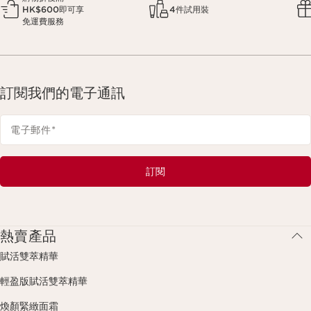
HK$600即可享
4件試用裝
免運費服務
訂閱我們的電子通訊
電子郵件
*
訂閱
熱賣產品
賦活雙萃精華
輕盈版賦活雙萃精華
煥顏緊緻面霜