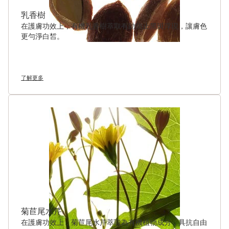
乳香樹
在護膚功效上，有機乳香樹萃取有助防止黑斑浮現，讓膚色
更勻淨白皙。
了解更多
菊苣尾水芹
在護膚功效上，菊苣尾水芹萃取為有機植物成分，具抗自由