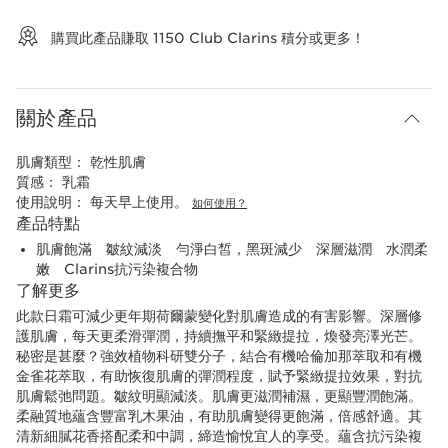
查看購物車
購買此產品賺取
1150
Club Clarins 積分或更多！
關於產品
肌膚類型：
乾性肌膚
質感：
乳霜
使用說明：
每天早上使用。
如何使用？
產品特點
肌膚飽滿 皺紋減淡 勻淨白皙，黑斑減少 深層滋潤 水潤柔
嫩 Clarins抗污染複合物
了解更多
此款日霜可減少更年期荷爾蒙變化對肌膚造成的有害影響。深層修
護肌膚，每天更柔滑彈潤，持續撫平和緊緻提拉，煥發亮澤光芒。
秘密是甚麼？強效植物科研雙分子，結合有機哈倫加那萃取和有機
金雀花萃取，有助恢復肌膚的彈潤程度，賦予緊緻提拉效果，對抗
肌膚鬆弛問題。皺紋明顯減淡。肌膚更滋潤補濕，更顯豐潤飽滿。
柔融質地蘊含豐富乳木果油，有助肌膚變得更飽滿，倍感舒適。其
清新細膩花香搭配柔和中調，締造愉悅宜人的享受。蘊含抗污染複