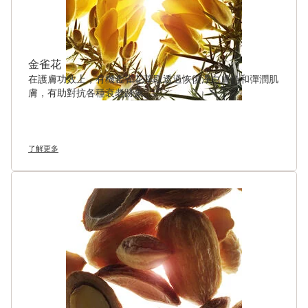
金雀花
在護膚功效上，有機金雀花萃取透過恢復淨白膚色和彈潤肌
膚，有助對抗各種衰老跡象。
了解更多