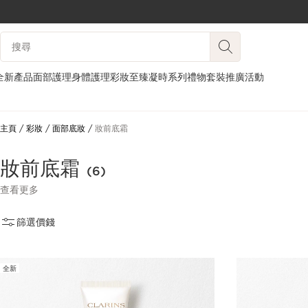
跳至內容
搜尋內容說明
前往頁尾
全新產品
面部護理
身體護理
彩妝
至臻凝時系列
禮物套裝
推廣活動
主頁
彩妝
面部底妝
妝前底霜
妝前底霜
(6)
查看更多
篩選
價錢
全新