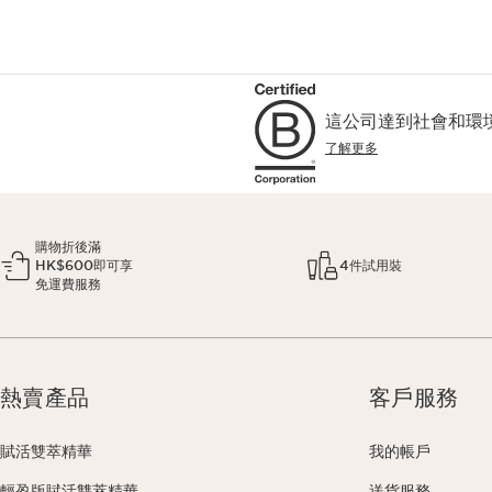
這公司達到社會和環
了解更多
購物折後滿
HK$600即可享
4件試用裝
免運費服務
熱賣產品
客戶服務
賦活雙萃精華
我的帳戶
輕盈版賦活雙萃精華
送貨服務