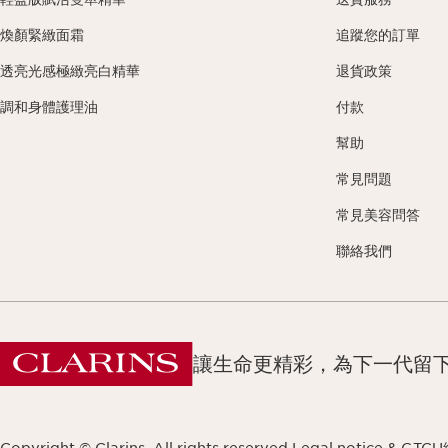
煥顏緊緻面霜
追蹤您的訂單
透亮光感極緻亮白精華
退貨政策
調和身體護理油
付款
幫助
常見問題
常見美容問答
聯絡我們
讓生命更精彩，為下一代留