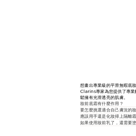
想畫出專業級的平滑無暇底
Clarins專家為您提供
鬆擁有光滑透亮的肌膚。
妝前底霜有什麼作用？
要怎麼挑選適合自己膚況的
應該用手還是化妝掃上隔離
如果使用妝前乳了，還需要