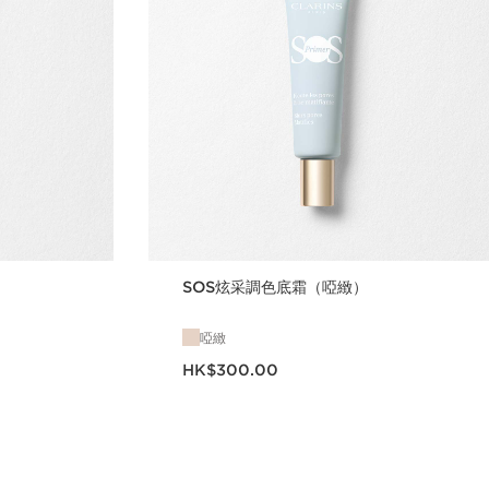
）
SOS炫采調色底霜（啞緻）
啞緻
現在價格HK$300.00
HK$300.00
立即購買