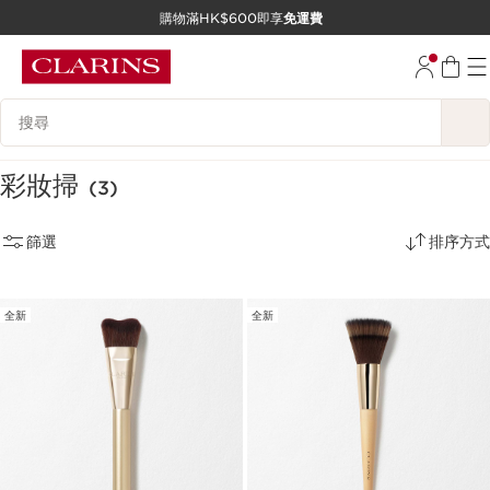
購物滿HK$600即享
免運費
跳至內容
前往頁尾
搜尋內容說明
彩妝掃
(3)
篩選
排序方式
全新
全新