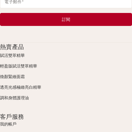
電子郵件
*
訂閱
熱賣產品
賦活雙萃精華
輕盈版賦活雙萃精華
煥顏緊緻面霜
透亮光感極緻亮白精華
調和身體護理油
客戶服務
我的帳戶