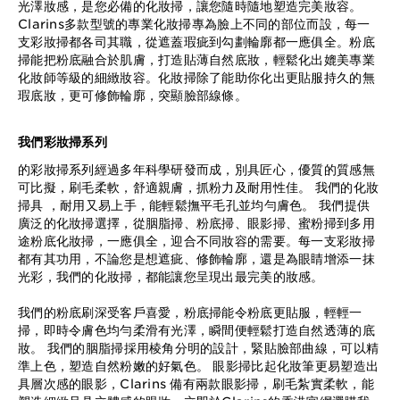
光澤妝感，是您必備的化妝掃，讓您隨時隨地塑造完美妝容。
Clarins多款型號的專業化妝掃專為臉上不同的部位而設，每一
支彩妝掃都各司其職，從遮蓋瑕疵到勾劃輪廓都一應俱全。粉底
掃能把粉底融合於肌膚，打造貼薄自然底妝，輕鬆化出媲美專業
化妝師等級的細緻妝容。化妝掃除了能助你化出更貼服持久的無
瑕底妝，更可修飾輪廓，突顯臉部線條。
我們彩妝掃系列
的彩妝掃系列經過多年科學研發而成，別具匠心，優質的質感無
可比擬，刷毛柔軟，舒適親膚，抓粉力及耐用性佳。 我們的化妝
掃具 ，耐用又易上手，能輕鬆撫平毛孔並均勻膚色。 我們提供
廣泛的化妝掃選擇，從胭脂掃、粉底掃、眼影掃、蜜粉掃到多用
途粉底化妝掃，一應俱全，迎合不同妝容的需要。每一支彩妝掃
都有其功用，不論您是想遮疵、修飾輪廓，還是為眼睛增添一抹
光彩，我們的化妝掃，都能讓您呈現出最完美的妝感。
我們的粉底刷深受客戶喜愛，粉底掃能令粉底更貼服，輕輕一
掃，即時令膚色均勻柔滑有光澤，瞬間便輕鬆打造自然透薄的底
妝。 我們的胭脂掃採用棱角分明的設計，緊貼臉部曲線，可以精
準上色，塑造自然粉嫩的好氣色。 眼影掃比起化妝筆更易塑造出
具層次感的眼影，Clarins 備有兩款眼影掃，刷毛紮實柔軟，能