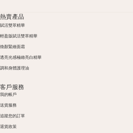
熱賣產品
賦活雙萃精華
輕盈版賦活雙萃精華
煥顏緊緻面霜
透亮光感極緻亮白精華
調和身體護理油
客戶服務
我的帳戶
送貨服務
追蹤您的訂單
退貨政策