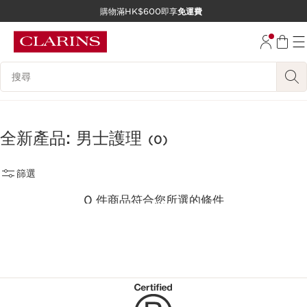
購物滿HK$600即享
免運費
跳至內容
前往頁尾
搜尋內容說明
全新產品: 男士護理
(0)
篩選
0 件商品符合您所選的條件
重新選擇