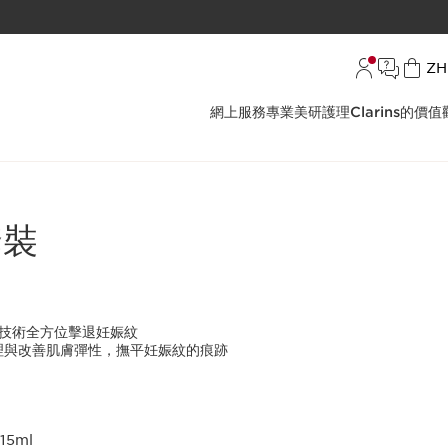
語言
ZH
網上服務
專業美研護理
Clarins的價值
套裝
紋技術全方位擊退妊娠紋
調理與改善肌膚彈性，撫平妊娠紋的痕跡
15ml