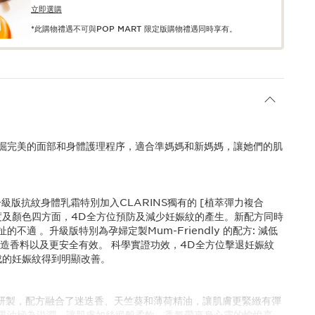
立即選購
*此購物禮遇不可與POP MART 限定版購物禮遇同時享有。
掘完美的面部和身體護理程序，適合準媽媽和新媽媽，讓她們的肌
級版抗紋身體乳霜特別加入CLARINS獨有的 [植萃彈力複合
度及顏色四方面，4D全方位預防及減少妊娠紋的產生。新配方同時
不適 。升級版特別為孕婦定製Mum-Friendly 的配方: 減低
人造香料以及更安全有效。 科學實證功效，4D全方位擊退妊娠紋
成的妊娠紋得到明顯改善。
取研製，配方融合了迷迭香、天竺葵和薄荷精油，讓肌膚更緊緻有彈