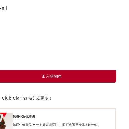
4ml
加入購物車
0
Club Clarins 積分或更多！
果凍化妝鏡禮贈
購買任何產品 + 一支凝亮護唇油 ，即可自選果凍化妝鏡一個！