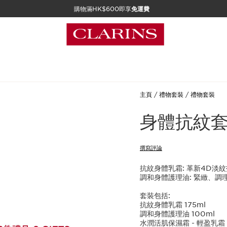
購物滿HK$600即享
免運費
主頁
禮物套裝
禮物套裝
身體抗紋
撰寫評論
抗紋身體乳霜: 革新4D淡
調和身體護理油: 緊緻、
套裝包括:
抗紋身體乳霜 175ml
調和身體護理油 100ml
水潤活肌保濕霜 - 輕盈乳霜 