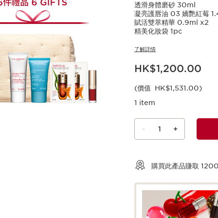
透滑身體磨砂 30ml
凝亮護唇油 03 嬌艷紅莓 1.
賦活雙萃精華 0.9ml x2
精美化妝袋 1pc
了解詳情
現在價格HK$1,200.00
HK$1,200.00
(價值 HK$1,531.00)
1 item
-
1
+
查看購物車
購買此產品賺取
120