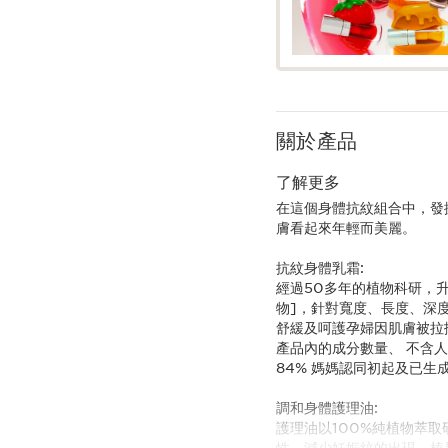
關於產品
了解更多
在這個身體抗紋組合中，發
膚看起來年輕而美麗。
抗紋身體乳霜:
經過50多年的植物科研，升
物]，針對寬度、長度、深
舒緩及呵護孕婦因肌膚被拉扯的
產品內的成分數量、 不含
84% 媽媽認同初起及已生
調和身體護理油:
護理油以100%純植物萃