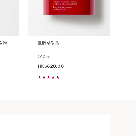
身體
擊脂塑型霜
極
200 ml
200
現在價格HK$620.00
現在價
HK$620.00
HK
立即購買