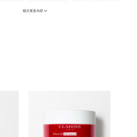
果油極為滋潤，讓肌膚如絲緞般柔軟。香氣帶來身心靈的愉悅享
顯示更多內容
有改善，讓繃緊肌膚得到舒緩
名年輕媽媽 - 分娩後使用30日
婦 - 使用30日