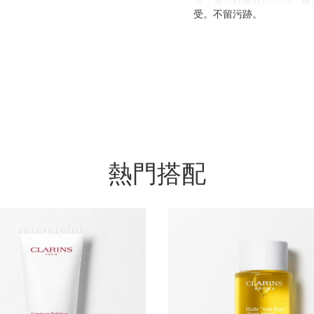
性，減少妊娠紋的出現。榛
受。不留污跡。
*90% 孕婦認同肌膚彈性
***滿意度調查結果 - 75
**滿意度調查結果 - 73名孕
熱門搭配