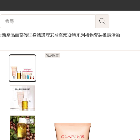
跳至內容
搜尋內容說明
前往頁尾
全新產品
面部護理
身體護理
彩妝
至臻凝時系列
禮物套裝
推廣活動
官網限定