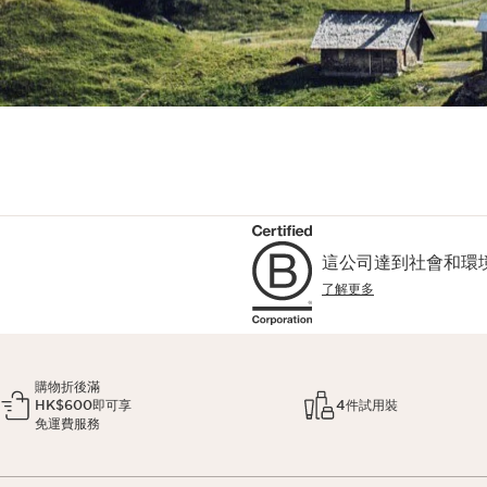
這公司達到社會和環
了解更多
購物折後滿
HK$600即可享
4件試用裝
免運費服務