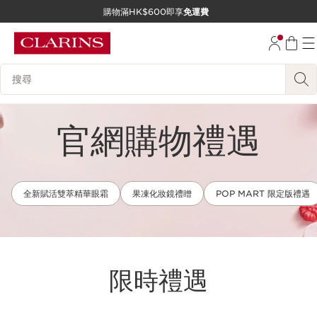
購物滿HK$600即享
免運費
跳至內容
前往頁尾
搜尋內容說明
官網購物禮遇
全新賦活雙萃精華眼霜
果凍化妝鏡禮䁬
POP MART 限定版禮遇
限時禮遇