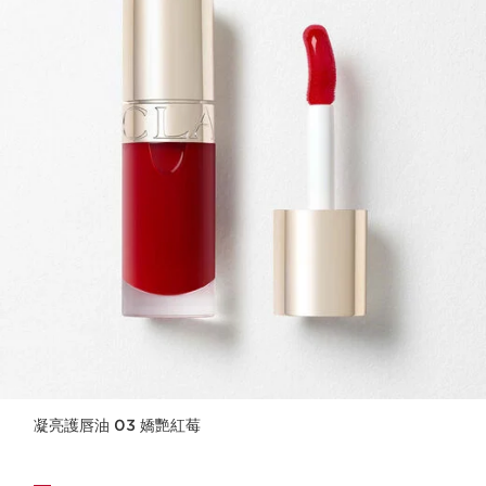
凝亮護唇油 03 嬌艷紅莓