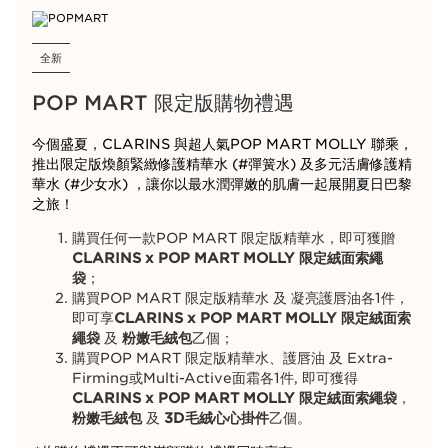
全新
POP MART 限定版購物禮遇
今個盛夏，CLARINS 與超人氣POP MART MOLLY 聯乘，
推出限定版煥顏緊緻修護精華水 (#彈簧水) 及多元活膚修護精
華水 (#少女水) ，讓你以最水潤彈嫩的肌膚一起展開夏日巴黎
之旅！
購買任何一款POP MART 限定版精華水，即可獲贈
CLARINS x POP MART MOLLY 限定絨面索繩
袋
；
購買POP MART 限定版精華水 及 凝亮護唇油各1件，
即可享
CLARINS x POP MART MOLLY 限定絨面索
繩袋
及
粉嫩毛絨包
乙個；
購買POP MART 限定版精華水、護唇油 及 Extra-
Firming或Multi-Active面霜
各1件
, 即可獲得
CLARINS x POP MART MOLLY 限定絨面索繩袋
，
粉嫩毛絨包
及
3D毛絨心心掛件
乙個。