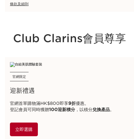
條款及細則
Club Clarins會員尊享
官網限定
迎新禮遇
官網首單購物滿HK$800即享
9折
優惠。
登記會員可同時獲贈
100迎新積分
，以積分
兌換產品
。
立即選購