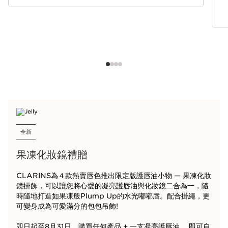
全新
果凍化妝鏡禮贈
CLARINS為４款熱賣唇色推出限定版護唇油小物 — 果凍化妝
鏡掛飾，可以讓您將心愛的凝亮護唇油與化妝鏡二合為一，隨
時隨地打造如果凍般Plump Up的水光嘟嘟唇。配合掛繩，更
可變身成為可愛滿分的包包吊飾!
即日起至8月31日，購買任何產品 + 一支凝亮護唇油 ，即可自