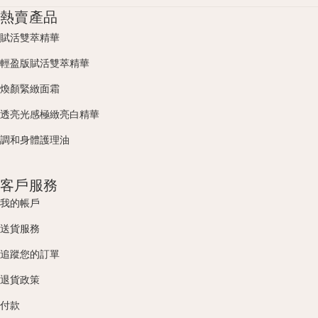
熱賣產品
賦活雙萃精華
輕盈版賦活雙萃精華
煥顏緊緻面霜
透亮光感極緻亮白精華
調和身體護理油
客戶服務
我的帳戶
送貨服務
追蹤您的訂單
退貨政策
付款