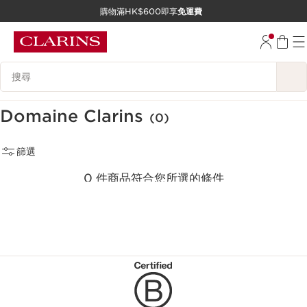
購物滿HK$600即享
免運費
跳至內容
前往頁尾
搜尋內容說明
Domaine Clarins
(0)
篩選
0 件商品符合您所選的條件
重新選擇