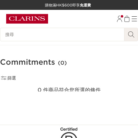
購物滿HK$600即享
免運費
跳至內容
前往頁尾
搜尋內容說明
Commitments
(0)
篩選
0 件商品符合您所選的條件
重新選擇