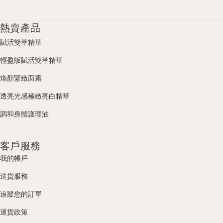
熱賣產品
賦活雙萃精華
輕盈版賦活雙萃精華
煥顏緊緻面霜
透亮光感極緻亮白精華
調和身體護理油
客戶服務
我的帳戶
送貨服務
追蹤您的訂單
退貨政策