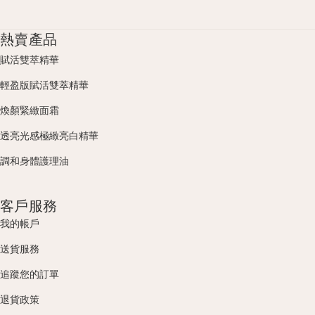
熱賣產品
賦活雙萃精華
輕盈版賦活雙萃精華
煥顏緊緻面霜
透亮光感極緻亮白精華
調和身體護理油
客戶服務
我的帳戶
送貨服務
追蹤您的訂單
退貨政策