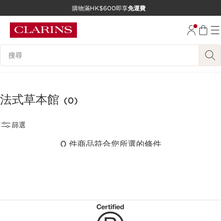
購物滿HK$600即享
免運費
跳至內容
前往頁尾
搜尋內容說明
法式草本館
(0)
篩選
0 件商品符合您所選的條件
重新選擇