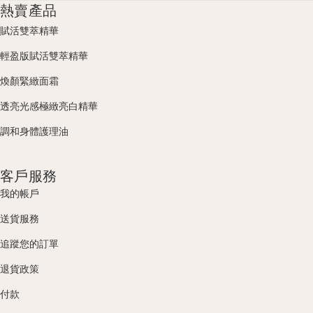
熱賣產品
賦活雙萃精華
輕盈版賦活雙萃精華
煥顏緊緻面霜
透亮光感極緻亮白精華
調和身體護理油
客戶服務
我的帳戶
送貨服務
追蹤您的訂單
退貨政策
付款