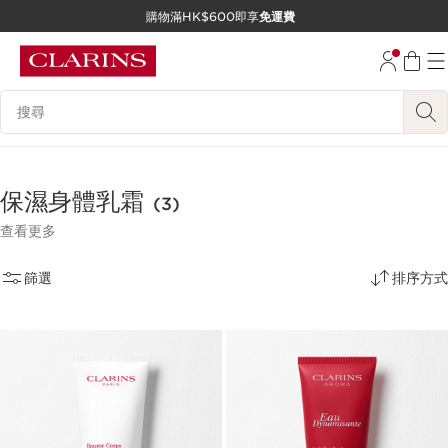
購物滿HK$600即享
免運費
跳至內容
前往頁尾
搜尋內容說明
保濕身體乳霜
(3)
查看更多
篩選
排序方式